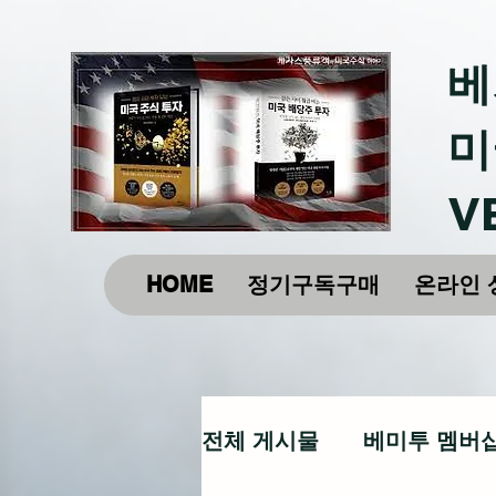
베
미
V
HOME
정기구독구매
온라인 
전체 게시물
베미투 멤버