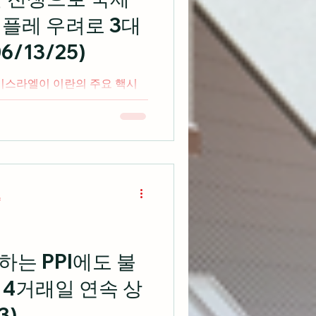
 0.25%포인트 인하와 매파적
플레 우려로 3대
을 수 있다"고 언급 이는 시장
로 더욱 관심을 옮기기 시작할
/13/25)
지적 누가 통치할
 이스라엘이 이란의 주요 핵시
 전해지며 국제 유가가 급등하
cnbc.com 미국 주식 시황 시
 마크 말렉 은 이번 이스라엘
량
는 PPI에도 불
0 4거래일 연속 상
3)