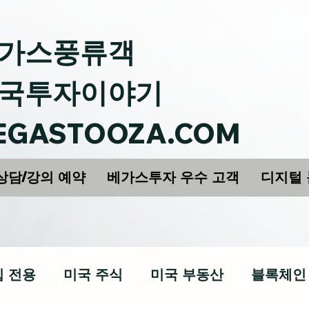
가스풍류객
국투자이야기
EGASTOOZA.COM
상담/강의 예약
베가스투자 우수 고객
디지털
십 전용
미국 주식
미국 부동산
블록체인