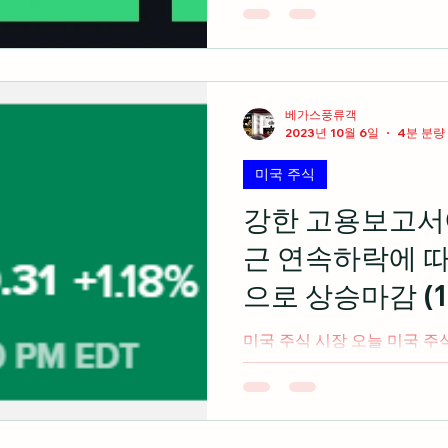
실성이 증대되었지만 3대 지수
cnbc.com 미국 석유 업체
와 이스라엘의...
베가스풍류객
2023년 10월 6일
4분 분량
미국 주식
강한 고용보고서
근 연속하락에 
으로 상승마감 (10
미국 주식 시장 오늘 미국 주
서 발표 이후 하락 후 최근 
유입되면서 3대 지수 모두 상승
석유 업체인 엑슨모빌은 월스
업체인...