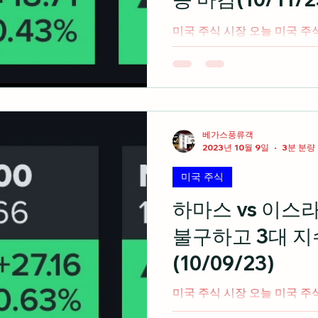
미국 주식 시장 오늘 미국 주
지수 발표에도 S&P500지수
이면서 3대 지수 모두 상승마감 
석유업체인 엑슨모빌은 세일
럴...
베가스풍류객
2023년 10월 9일
3분 분량
미국 주식
하마스 vs 이스
불구하고 3대 
(10/09/23)
미국 주식 시장 오늘 미국 주
이스라엘의 국지전으로 인해 