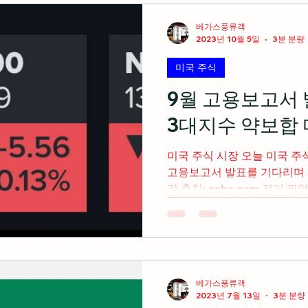
베가스풍류객
2023년 10월 5일
3분 분량
미국 주식
9월 고용보고서
3대지수 약보합 마
미국 주식 시장 오늘 미국 주식 시장은 내일
고용보고서 발표를 기다리며 
감 출처: cnbc.com 전기
장예상치에 부합하는 3분기 매
는...
베가스풍류객
2023년 7월 13일
3분 분량