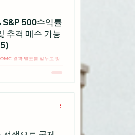
공했으며, 미국 주식시장은 제
저녁 이례적으로 직접 영상 성
 상원 은행위원회 증언, 즉 연
 S&P 500수익률
언에 대한 *형사 수사 에 착수
및 추격 매수 가능
 *형사 수사: 단순 행정 조사
한 수사로, 제롬 파월 연준 의장
5)
지를 조사하
FOMC 결과 발표를 앞두고 방
 나스닥 종합지수만 소폭 상
브렛 켄웰 은 이 시점에서 금
껴지지만, 연준의 경제 전망과
어떻게 반응하는지에 큰 역할을
 아니라 이달 남은 기간의 미
 수도 있다고 강조 최근 주식
험자산 투자자들은 연준이 연말
 바라고 있으며, 최근 반등에
다고 덧붙임 LNW 최고투자책
란 전쟁으로 국제