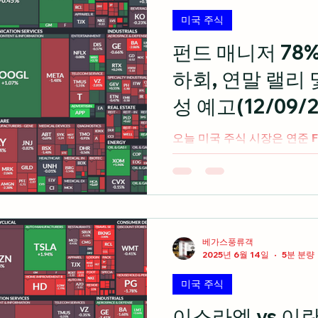
하락세를 보인 후 반등에 성
미국 주식
롬 파월 연준의장이 일요일 
명을 통해 연방 검찰이 자신의
펀드 매니저 78%
준 사무실 건물 개조 관련 증
하회, 연말 랠리 
했다고 확인한 후 압력을 받음
가 아닌 범죄 혐의를 전제로 
성 예고(12/09/2
이 미 의회에 거짓 증언했는
오늘 미국 주식 시장은 연준 
향성없이 변동성만 높아지면서
승하며 3대 지수 혼조 마감 출처: cnbc.com 미국 주식 시황
이토로 미국 투자 애널리스트 
리 인하는 거의 확실하게 느
파월 의장의 논평이 시장이 
할 것이라고 언급 이번 주뿐만
베가스풍류객
2025년 6월 14일
5분 분량
국 주식 시장 분위기를 결정할
과 암호화폐의 하락 이후 위
미국 주식
랠리를 위한 길을 열어주기를
찬물을 끼얹지 않기를 희망한
이스라엘 vs 이