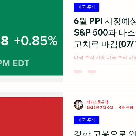
미국 주식
6월 PPI 시장
S&P 500과 나
고치로 마감(07/1
미국 주식 시장 미국 주식 시
물가지수와 함께 오늘 발표된
예상치를 하회하면서 3대 지수
S&P 500지수와 나스닥 종
감 출처:...
베가스풍류객
2023년 7월 6일
4분 분량
미국 주식
강한 고용으로 인