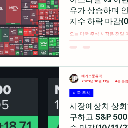
임자 론 알바하리 는 또 다른
유가 상승하며 인
내러티브가 "이미 반영되어 있
이 연준 리더십의 다음 단계
지수 하락 마감(06
수 있다는 것을 의미한다고 
오늘 미국 주식 시장은 전일
설에 공습을 가했다는 소식이
면서 3대 지수 모두 하락 마감 
버트 파이낸셜 최고투자책임자
과 이란의...
베가스풍류객
2023년 10월 11일
4분 분
미국 주식
시장예상치 상회하
구하고 S&P 50
승 마감(10/11/2