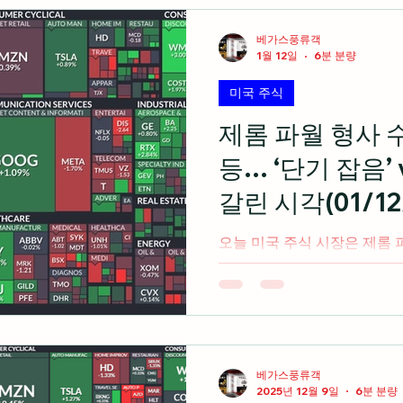
경제 지표
미국 주식 입문
라스베가스 정보
베가스풍류객
1월 12일
6분 분량
미국 주식
미국 여행 정보
전업투자자의 혼잣말
제롬 파월 형사 
등… ‘단기 잡음’ 
갈린 시각(01/12
오늘 미국 주식 시장은 제롬
도 장 초반 하락세로 출발했
음과 장기 악재로 엇갈린 시각
승 마감 출처: cnbc.com 미국 주식 시황 세이지 최고 투자
전략가 롭 윌리엄스 는 제롬
어떤 면에서는 그다지 중요하
뿐이며 기준 금리에 큰 영향
베가스풍류객
2025년 12월 9일
6분 분량
데이터에 집중될 것이라고 언급