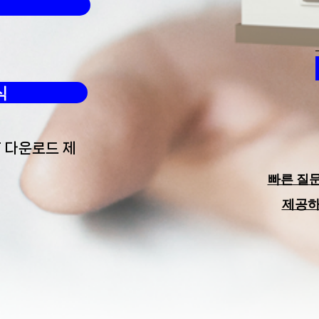
식
F 다운로드 제
빠른 질
​제공