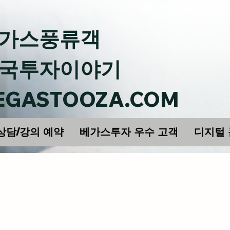
가스풍류객
국투자이야기
EGASTOOZA.COM
상담/강의 예약
베가스투자 우수 고객
디지털