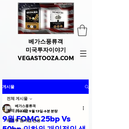
베가스풍류객
미국투자이야기
VEGASTOOZA.COM
게시물
전체 게시물
베가스풍류객
전체 게시물
2024년 9월 13일
6분 분량
9월 FOMC 25bp Vs
베미투 멤버십 전용
50bp 인하와 개인적인 생