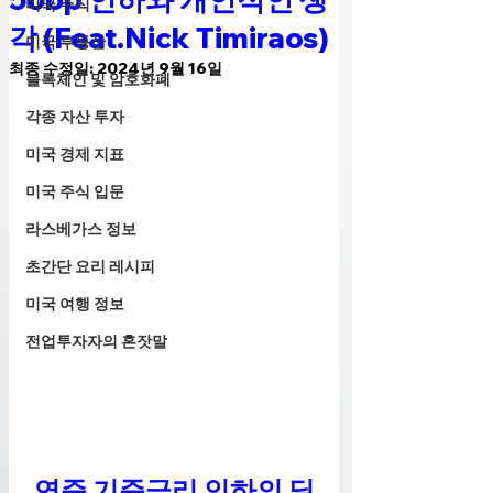
미국 주식
각 (Feat.Nick Timiraos)
미국 부동산
최종 수정일:
2024년 9월 16일
블록체인 및 암호화폐
각종 자산 투자
미국 경제 지표
미국 주식 입문
라스베가스 정보
초간단 요리 레시피
미국 여행 정보
전업투자자의 혼잣말
연준 기준금리 인하의 딜