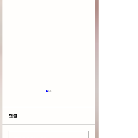
댓글
호르뮤즈 해협 긴장 국제
다우 사상 최고치 