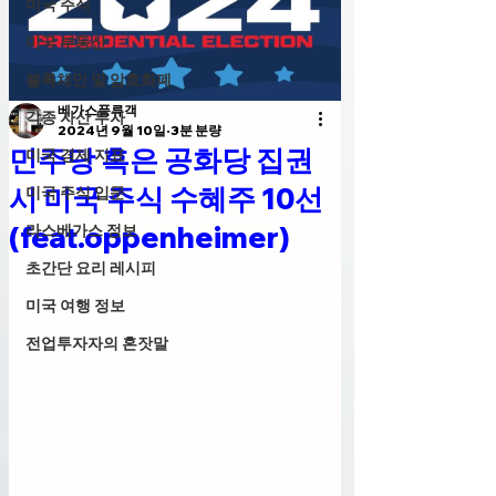
미국 주식
미국 부동산
블록체인 및 암호화폐
베가스풍류객
각종 자산 투자
2024년 9월 10일
3분 분량
민주당 혹은 공화당 집권
미국 경제 지표
시 미국 주식 수혜주 10선
미국 주식 입문
(feat.oppenheimer)
라스베가스 정보
초간단 요리 레시피
미국 여행 정보
전업투자자의 혼잣말