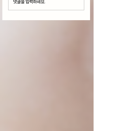
댓글을 입력하세요.
유가 상승, 연준 금리 인
But 기술주 하락
상 우려에 변동성 보이며
AMD와 스페이스X
하락(08/06/26)
락(08/05/26)