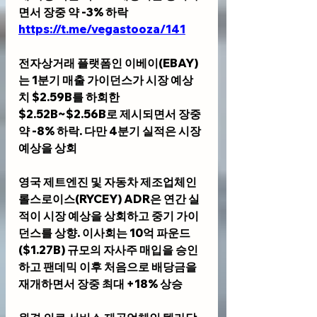
면서 장중 약 -3% 하락
https://t.me/vegastooza/141
전자상거래 플랫폼인 
이베이(EBAY)
는 1분기 매출 가이던스가 시장 예상
치 $2.59B를 하회한 
$2.52B~$2.56B로 제시되면서 장중 
약 -8% 하락. 다만 4분기 실적은 시장 
예상을 상회
영국 제트엔진 및 자동차 제조업체인 
롤스로이스(RYCEY)
 ADR은 연간 실
적이 시장 예상을 상회하고 중기 가이
던스를 상향. 이사회는 10억 파운드
($1.27B) 규모의 자사주 매입을 승인
하고 팬데믹 이후 처음으로 배당금을 
재개하면서 장중 최대 +18% 상승