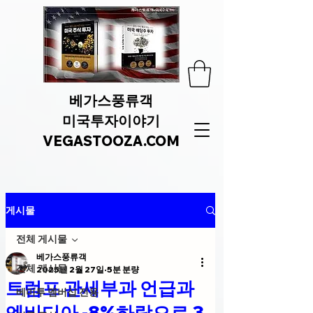
베가스풍류객
미국투자이야기
VEGASTOOZA.COM
게시물
전체 게시물
베가스풍류객
전체 게시물
2025년 2월 27일
5분 분량
트럼프 관세부과 언급과
베미투 멤버십 전용
엔비디아 -8%하락으로 3