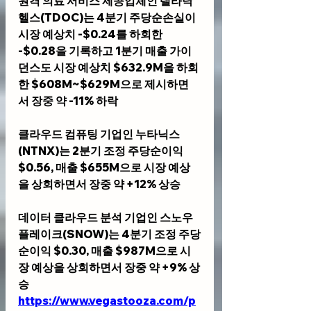
원격 의료 서비스 제공업체인 
텔라닥 
헬스(TDOC)
는 4분기 주당순손실이 
시장 예상치 -$0.24를 하회한 
-$0.28을 기록하고 1분기 매출 가이
던스도 시장 예상치 $632.9M을 하회
한 $608M~$629M으로 제시하면
서 장중 약 -11% 하락
클라우드 컴퓨팅 기업인 
누타닉스
(NTNX)
는 2분기 조정 주당순이익 
$0.56, 매출 $655M으로 시장 예상
을 상회하면서 장중 약 +12% 상승
데이터 클라우드 분석 기업인 
스노우
플레이크(SNOW)
는 4분기 조정 주당
순이익 $0.30, 매출 $987M으로 시
장 예상을 상회하면서 장중 약 +9% 상
승
https://www.vegastooza.com/p