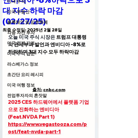
미국 주식
대 지수 하락 마감
미국 부동산
(02/27/25)
블록체인 및 암호화폐
최종 수정일:
2025년 2월 28일
각종 자산 투자
오늘 미국 주식 시장은
 트럼프 대통령
미국 경제 지표
의 관세부과 발언과 엔비디아 -8%로 
하락하며 
3대 지수 모두 하락마감
미국 주식 입문
라스베가스 정보
초간단 요리 레시피
미국 여행 정보
출처:
cnbc.com
전업투자자의 혼잣말
2025 CES 하드웨어에서 플랫폼 기업
으로 진화하는 엔비디아
(Feat.NVDA Part 1)
https://www.vegastooza.com/p
ost/feat-nvda-part-1