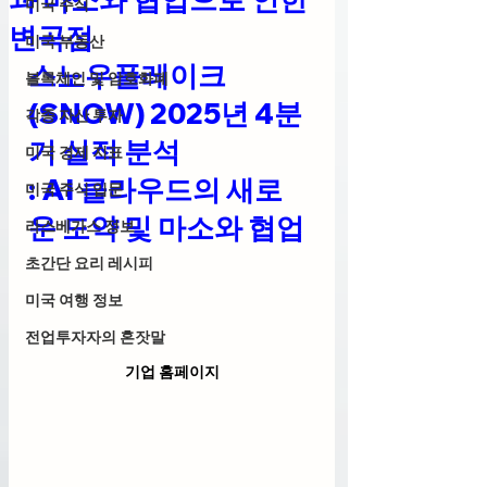
미국 주식
변곡점
미국 부동산
스노우플레이크
블록체인 및 암호화폐
(SNOW) 2025년 4분
각종 자산 투자
기 실적 분석
미국 경제 지표
: AI 클라우드의 새로
미국 주식 입문
운 도약 및 마소와 협업
라스베가스 정보
초간단 요리 레시피
미국 여행 정보
전업투자자의 혼잣말
기업 홈페이지