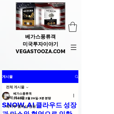
베가스풍류객
미국투자이야기
VEGASTOOZA.COM
게시물
전체 게시물
베가스풍류객
전체 게시물
2025년 2월 26일
3분 분량
SNOW, AI 클라우드 성장
베미투 멤버십 전용
과 마소와 협업으로 인한