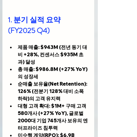
1. 분기 실적 요약 
(FY2025 Q4)
제품 매출
: $943M (전년 동기 대
비 +28%, 컨센서스 $935M 초
과) 달성
총 매출
: $986.8M (+27% YoY)
의 성장세
순매출 보유율(Net Retention)
: 
126% (전분기 128% 대비 소폭 
하락)의 고객 유지력
대형 고객 확대
: $1M+ 구매 고객 
580개사 (+27% YoY), 글로벌 
2000대 기업 745개사 보유의 엔
터프라이즈 침투력
미수행 계약(RPO)
: $6.9B 