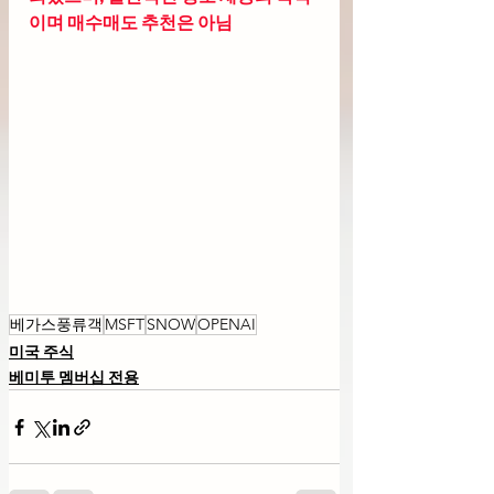
이며 매수매도 추천은 아님
베가스풍류객
MSFT
SNOW
OPENAI
미국 주식
베미투 멤버십 전용