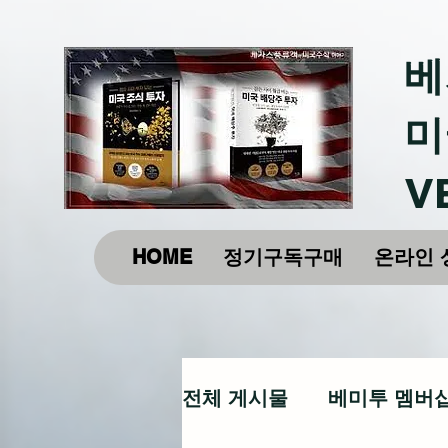
베
미
V
HOME
정기구독구매
온라인 
전체 게시물
베미투 멤버