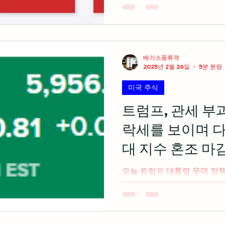
cnbc.com 2025 CES
하는 엔비디아(Feat.NVDA Part
베가스풍류객
2025년 2월 26일
5분 분량
미국 주식
트럼프, 관세 부과
락세를 보이며 다
대 지수 혼조 마감(
오늘 트럼프 대통령 무역 정
들의 우려가 커지면서 미국 
락세를 보임