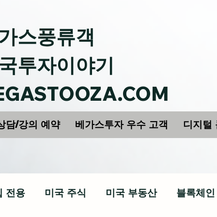
가스풍류객
국투자이야기
EGASTOOZA.COM
상담/강의 예약
베가스투자 우수 고객
디지털
십 전용
미국 주식
미국 부동산
블록체인