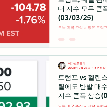
대 지수 모두 큰
(03/03/25)
오늘 미국 주식 시장은 트럼프 대통령이 예정대로 캐나다와
멕시코 및 중국에 관세를 부과
수 모두 하락마감 출처: cnbc.com 2025 CES 하드웨어에
서 플랫폼 기업으로 진화하는 엔
베가스풍류객
2025년 2월 28일
5분 분량
트럼프 vs 젤렌
렬에도 반발 매수
지수 큰폭 상승(02
오늘 미국 주식 시장은 트럼프와 젤렌스키의 정상 회담결렬