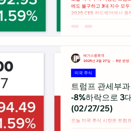
에도 불구하고 3대 지수 모두 상승마감 
2025 CES 하드웨어에서 
디아(Feat.NVDA Part 1)...
베가스풍류객
2025년 2월 27일
5분 분량
미국 주식
트럼프 관세부과
-8%하락으로 3
(02/27/25)
오늘 미국 주식 시장은 트럼프 대통령의 관세부과 발언과
엔비디아 -8%로 하락하며 3