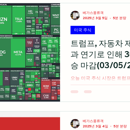
경제 지표
미국 주식 입문
라스베가스 정보
베가스풍류객
2025년 3월 5일
5분 분량
미국 주식
미국 여행 정보
전업투자자의 혼잣말
트럼프, 자동차 
과 연기로 인해 3
승 마감(03/05/2
오늘 미국 주식 시장은 트럼프 행정부의 자동차 제조업체에
대한 관세 부과 연기로 인해 
cnbc.com 2025 CES
하는 엔비디아(Feat.NVDA Part
베가스풍류객
2025년 3월 4일
5분 분량