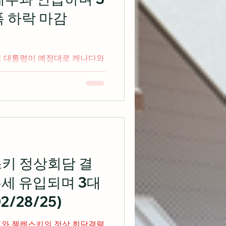
폭 하락 마감
할 것이라고 밝히면서 3대 지
비디아(Feat.NVDA...
스키 정상회담 결
세 유입되며 3대
/28/25)