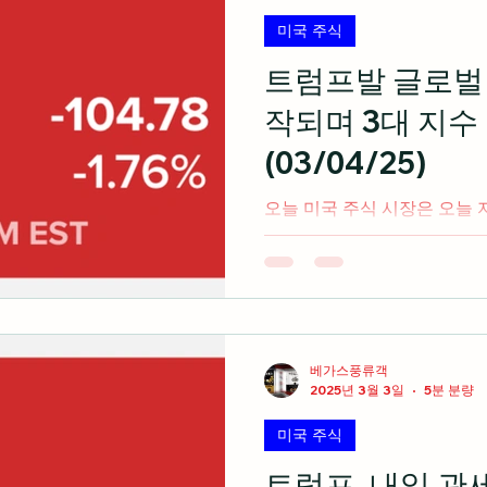
미국 주식
트럼프발 글로벌
작되며 3대 지수
(03/04/25)
오늘 미국 주식 시장은 오늘 자정 부터 캐나다와 멕시코 및
중국에 관세가 부과되면서 트
3대 지수 모두 하락마감 출처: cnbc.com 2025 CES 하
웨어에서 플랫폼 기업으로 진화
베가스풍류객
2025년 3월 3일
5분 분량
미국 주식
트럼프, 내일 관