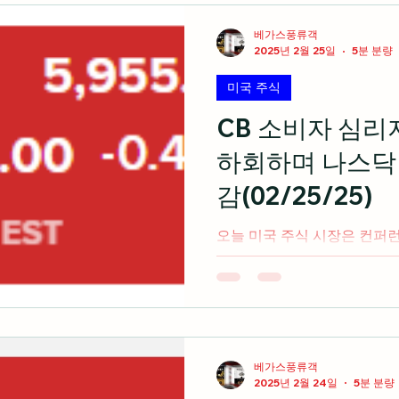
베가스풍류객
2025년 2월 25일
5분 분량
미국 주식
CB 소비자 심
하회하며 나스닥 
감(02/25/25)
오늘 미국 주식 시장은 컨퍼런스 보드의 2월 소비자 심리지
수가 시장예상치를 하회하면
보이며 3대 지수 혼조 마감 출처: cnbc.com 2025 
드웨어에서 플랫폼 기업으로 진
베가스풍류객
2025년 2월 24일
5분 분량