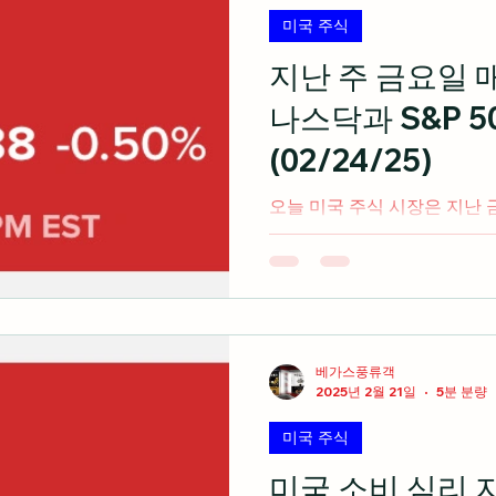
미국 주식
지난 주 금요일
나스닥과 S&P 5
(02/24/25)
오늘 미국 주식 시장은 지난 금요일 매도세가 이어지며 다
우 산럽평균지수만 강보합세를
출처: cnbc.com 2025 CES 하드웨어에서 플랫폼 기업으로
진화하는 엔비디아(Feat.NVDA P
베가스풍류객
2025년 2월 21일
5분 분량
미국 주식
미국 소비 심리 