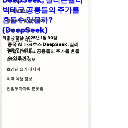
미국 주식
빅테크 공룡들의 주가를
미국 부동산
흔들수 있을까?
블록체인 및 암호화폐
(DeepSeek)
각종 자산 투자
최종 수정일:
2025년 1월 30일
미국 경제 지표
중국 AI 다크호스 DeepSeek, 실리
미국 주식 입문
콘밸리 빅테크 공룡들의 주가를 흔들
수 있을까?
라스베가스 정보
초간단 요리 레시피
미국 여행 정보
전업투자자의 혼잣말