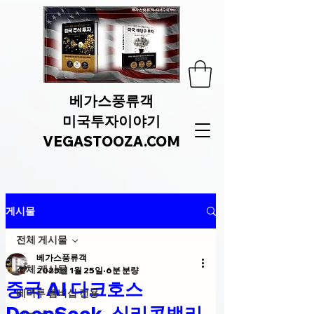
베가스풍류객
미국투자이야기
VEGASTOOZA.COM
게시물
전체 게시물
베가스풍류객
전체 게시물
2025년 1월 25일
6분 분량
중국 AI 다크호스
베미투 멤버십 전용
DeepSeek, 실리콘밸리