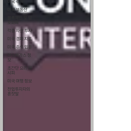
미국 주식
미국 부동산
블록체인 및 암
호화폐
각종 자산 투자
미국 경제 지표
미국 주식 입문
라스베가스 정
보
초간단 요리 레
시피
미국 여행 정보
전업투자자의
혼잣말