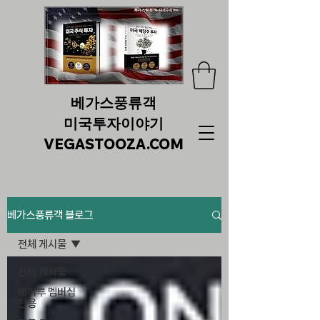
베가스풍류객
미국투자이야기
VEGASTOOZA.COM
베가스풍류객 블로그
전체 게시물
전체 게시물
베미투 멤버십
전용