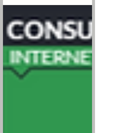
수 상승 마감 출처: cnbc.com 미국 주식 시
황 세이지 최고 투자 전략가 롭 윌리엄스 는
제롬 파월 연준의장의 형사 수사는 어떤 면
에서는 그다지 중요하지 않다며 이는 단순
한 잡음일 뿐이며 기준 금리에 큰 영향을 미
치지도 않고 결국 관심은 데이터에 집중될
것이라고 언급 S&P 500 지수는 장 초반 하
락세를 보인 후 반등에 성공했으며, 미국 주
식시장은 제롬 파월 연준의장이 일요일 저
녁 이례적으로 직접 영상 성명을 통해 연방
검찰이 자신의 상원 은행위원회 증언, 즉 연
준 사무실 건물 개조 관련 증언에 대한 *형
사 수사 에 착수했다고 확인한 후 압력을 받
음 *형사 수사: 단순 행정 조사가 아닌 범죄
혐의를 전제로 한 수사로, 제롬 파월 연준
의장이 미 의회에 거짓 증언했는지를 조사
하