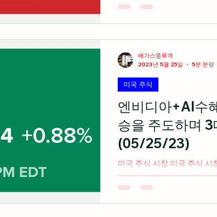
모두 하락세로 마감 출처: cn
네락은 시장예상치를 하회하는
실적...
베가스풍류객
2023년 5월 25일
5분 분량
미국 주식
엔비디아+AI수
승을 주도하며 3
(05/25/23)
미국 주식 시장 미국 주식 시
한 엔비디아가 어닝 서프라이
인공지능(AI)수요가 지속적
반도체 업종과 마이크로소프
몀서 나스닥 종합지수만...