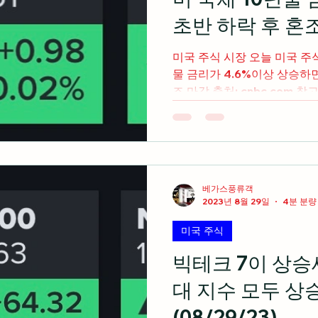
초반 하락 후 혼조
미국 주식 시장 오늘 미국 주식
물 금리가 4.6%이상 상승하면
조 마감 출처: cnbc.com
코는 시장예상치를 상회하는 
비...
베가스풍류객
2023년 8월 29일
4분 분량
미국 주식
빅테크 7이 상승
대 지수 모두 상
(08/29/23)