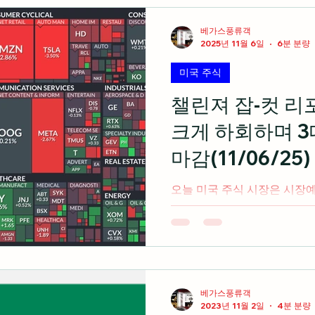
경제 지표
미국 주식 입문
라스베가스 정보
베가스풍류객
2025년 11월 6일
6분 분량
미국 주식
미국 여행 정보
전업투자자의 혼잣말
챌린져 잡-컷 
크게 하회하며 3
마감(11/06/25)
오늘 미국 주식 시장은 시장
잡-컷 리포트 반응하며 3대 지수
cnbc.com 해결되지 않은 
(feat.Morgan Stanley)
https://www.vegastoo
스크-여전히-불안한-시장-fe
황 FBB 캐피털 파트너스 사
베가스풍류객
2023년 11월 2일
4분 분량
관점에서 이 모든 것들이 너