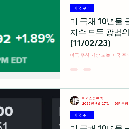
이 책정되어 있어서 시장에서
미국 주식
상향 조정하는 기업들과 매출
에서 미온적인 가이던스를 제
미 국채 10년물
이분법을 보고 있다고 언급 이
지수 모두 광범
기업들이 두 자릿수 상승하는
수 하락하는 차이를 만들며 그
(11/02/23)
방 정부와 관련이 없는 경제
아
미국 주식 시장 오늘 미국 주
FOMC를 통해 연준이 2023
이라고 전망하면서 지난 5월 
면서 3대 지수 모두 상승 마감 
디어...
베가스풍류객
2023년 9월 27일
3분 분량
미국 주식
미 국채 10년물