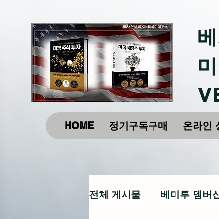
베
미
V
HOME
정기구독구매
온라인 
전체 게시물
베미투 멤버