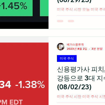
미국 주식 시장 오늘 미국 주
나스닥 종합지수를 중심으로 
모두 상승마감 출처: cnbc.
인베이스는 비트코인 ETF
먼트가...
베가스풍류객
2023년 8월 2일
3분 분량
미국 주식
신용평가사 피치
강등으로 3대 지
(08/02/23)
미국 주식 시장 미국 주식 시
사 중 하나인 피치가 미국 신