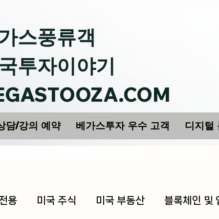
가스풍류객
국투자이야기
EGASTOOZA.COM
상담/강의 예약
베가스투자 우수 고객
디지털
 전용
미국 주식
미국 부동산
블록체인 및