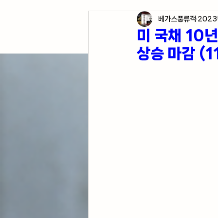
베가스풍류객
2023
각종 자산 투자
미국 경
미 국채 10
상승 마감 (1
미국 여행 정보
전업투