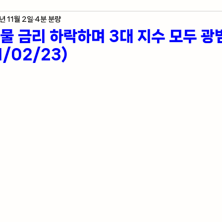
년 11월 2일
4분 분량
제 지표
미국 주식 입문
라스베가스 정보
년물 금리 하락하며 3대 지수 모두 
1/02/23)
자자의 혼잣말