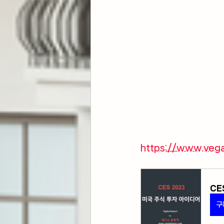
https://www.veg
CE
구