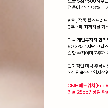
오늘 S&P 500지수
업종이 각각 +3%, 
한편, 장중 월스트리트
3주내에 최저치를 기
미국 개인투자자 협회의
50.3%로 지난 크리스
승한 수치이며 7주째 
단기적인 미국 주식시장
3주 연속으로 역사적인
CME 페드워치(FedW
리를 25bp인상할 확률