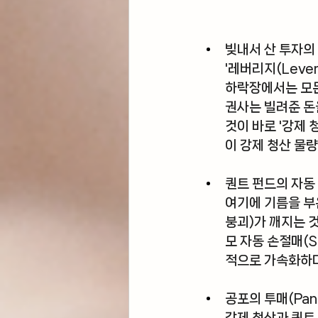
빚내서 산 투자의
'레버리지(Leve
하락장에서는 모든
권사는 빌려준 돈
것이 바로 
'강제 
이 강제 청산 물
퀀트 펀드의 자동
여기에 기름을 부
붕괴)가 깨지는 
모 자동 손절매(S
적으로 가속화하며
공포의 투매(Panic
강제 청산과 퀀트