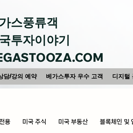
가스풍류객
국투자이야기
EGASTOOZA.COM
상담/강의 예약
베가스투자 우수 고객
디지털
 전용
미국 주식
미국 부동산
블록체인 및