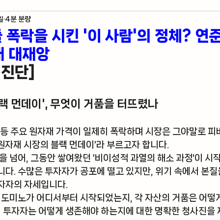
일
4분 분량
제 지표
미국 주식 입문
라스베가스 정보
줄 폭락을 시킨 '이 사람'의 정체? 연
재 대재앙
자자의 혼잣말
진단] 
랙 먼데이', 무엇이 거품을 터뜨렸나
가스 등 주요 원자재 가격이 일제히 폭락하며 시장은 그야말로 
'원자재 시장의 블랙 먼데이'
라 부르고자 합니다. 
을 넘어, 그동안 쌓여왔던 
'비이성적 과열의 해소 과정'
이 시
다. 수많은 투자자가 공포에 떨고 있지만, 위기 속에서 본질
자자의 자세입니다.
 도미노가 어디서부터 시작되었는지, 각 자산의 거품은 어떻게
서 투자자는 어떻게 생존해야 하는지에 대한 명확한 청사진을 