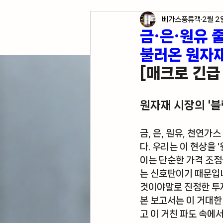
베가스풍류객
2월 2
각종 자산 투자
미국 경
금·은·원유 
불러온 원자
미국 여행 정보
전업투
[매크로 긴급 
원자재 시장의 '블
금, 은, 원유, 천연
다. 우리는 이 현상을 
이는 단순한 가격 조정
는 신호탄이기 때문입니
것이야말로 진정한 투
본 보고서는 이 거대한
고 이 거친 파도 속에