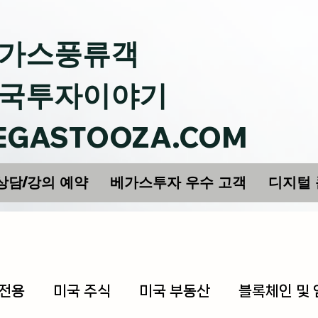
가스풍류객
국투자이야기
EGASTOOZA.COM
상담/강의 예약
베가스투자 우수 고객
디지털
 전용
미국 주식
미국 부동산
블록체인 및