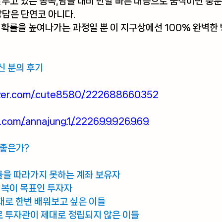
앞두고 있는 종목,남들 대비 반발 빠른 대응으로 움직이면 충분
장담은 단연코 아니다.
 확률을 높여나가는 과정일 뿐 이 지구상에선 100% 완벽한
신 분의 후기
naver.com/cute8580/222688660352
er.com/annajung1/222699926969
 좋은가?
률을 따라가지 못하는 계좌 보유자
회복이 목표인 투자자
제대로 한번 배워보고 싶은 이들
로 투자관이 제대로 정립되지 않은 이들