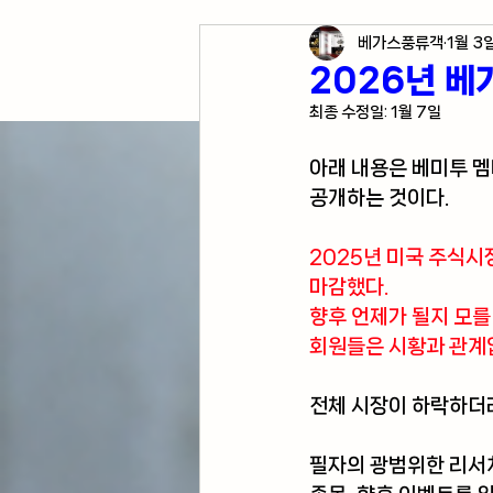
베가스풍류객
1월 3
각종 자산 투자
미국 경
2026년 베
최종 수정일:
1월 7일
미국 여행 정보
전업투
아래 내용은 베미투 
공개하는 것이다.
2025년 미국 주식시
마감했다.
향후 언제가 될지 모
회원들은 시황과 관계없
전체 시장이 하락하더라
필자의 광범위한 리서치