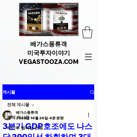
베가스풍류객
미국투자이야기
VEGASTOOZA.COM
게시물
전체 게시물
베가스풍류객
전체 게시물
2023년 10월 26일
4분 분량
3분기 GDP호조에도 나스
베미투 멤버십 전용
닥 200일선 하회하며 3대