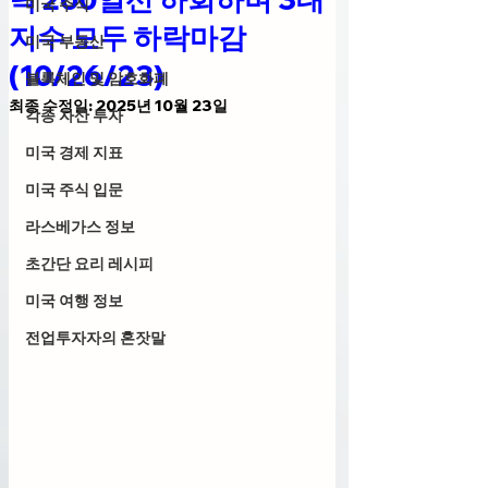
미국 주식
지수 모두 하락마감
미국 부동산
(10/26/23)
블록체인 및 암호화폐
최종 수정일:
2025년 10월 23일
각종 자산 투자
미국 경제 지표
미국 주식 입문
라스베가스 정보
초간단 요리 레시피
미국 여행 정보
전업투자자의 혼잣말