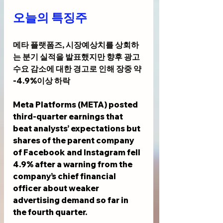
오늘의 특징주
메타 플랫폼즈, 시장예상치를 상회하
는 분기 실적을 발표했지만 향후 광고 
수요 감소에 대한 경고로 인해 장중 약 
-4.9%이상 하락
Meta Platforms (META) posted 
third-quarter earnings that 
beat analysts’ expectations but 
shares of the parent company 
of Facebook and Instagram fell 
4.9% after a warning from the 
company’s chief financial 
officer about weaker 
advertising demand so far in 
the fourth quarter. 