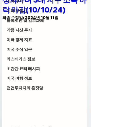
미국 주식
락 마감(10/10/24)
미국 부동산
최종 수정일:
2024년 10월 11일
블록체인 및 암호화폐
각종 자산 투자
미국 경제 지표
미국 주식 입문
라스베가스 정보
초간단 요리 레시피
미국 여행 정보
전업투자자의 혼잣말