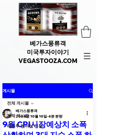
베가스풍류객
미국투자이야기
VEGASTOOZA.COM
게시물
전체 게시물
베가스풍류객
전체 게시물
2024년 10월 10일
4분 분량
9월 CPI시장예상치 소폭
베미투 멤버십 전용
상회하며 3대 지수 소폭 하