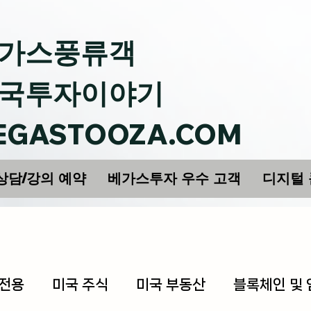
가스풍류객
국투자이야기
EGASTOOZA.COM
상담/강의 예약
베가스투자 우수 고객
디지털
 전용
미국 주식
미국 부동산
블록체인 및