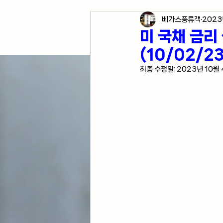
베가스풍류객
2023
각종 자산 투자
미국 경
미 국채 금리
(10/02/23
미국 여행 정보
전업투
최종 수정일:
2023년 10월