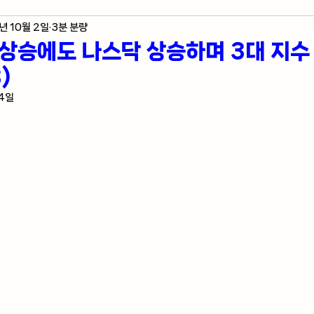
년 10월 2일
3분 분량
제 지표
미국 주식 입문
라스베가스 정보
 상승에도 나스닥 상승하며 3대 지수
)
자자의 혼잣말
 4일