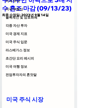
미국 주식
수 혼조 마감 (09/13/23)
미국 부동산
최종 수정일:
2023년 9월 14일
블록체인 및 암호화폐
각종 자산 투자
미국 경제 지표
미국 주식 입문
라스베가스 정보
초간단 요리 레시피
미국 여행 정보
전업투자자의 혼잣말
미국 주식 시장