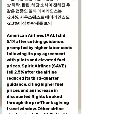
상 하락, 한편, 해당 소식이 전해진 후 
같은 업종인 델타 에어라인스는 
-2.4%, 사우스웨스트 에어라인스도 
-2.3%이상 하락세를 보임
American Airlines (AAL) slid 
5.1% after cutting guidance, 
prompted by higher labor costs 
following its pay agreement 
with pilots and elevated fuel 
prices. Spirit Airlines (SAVE) 
fell 2.5% after the airline 
reduced its third-quarter 
guidance, citing higher fuel 
prices and an increase in 
discounted flights booked 
through the pre-Thanksgiving 
travel window. Other airline 