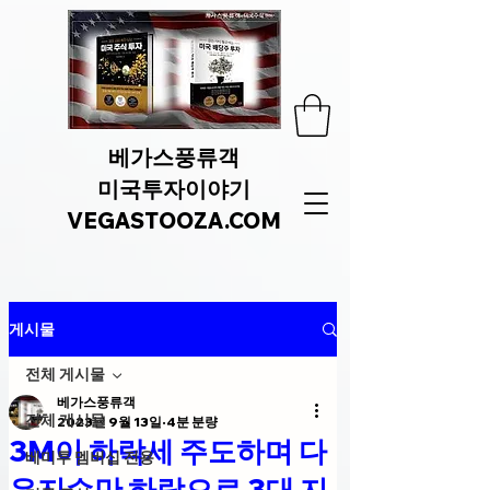
베가스풍류객
미국투자이야기
VEGASTOOZA.COM
게시물
전체 게시물
베가스풍류객
전체 게시물
2023년 9월 13일
4분 분량
3M이 하락세 주도하며 다
베미투 멤버십 전용
우지수만 하락으로 3대 지