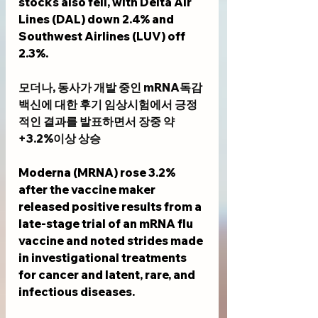
stocks also fell, with Delta Air 
Lines (DAL) down 2.4% and 
Southwest Airlines (LUV) off 
2.3%.
모더나, 동사가 개발 중인 mRNA독감 
백신에 대한 후기 임상시험에서 긍정
적인 결과를 발표하면서 장중 약 
+3.2%이상 상승
Moderna (MRNA) rose 3.2% 
after the vaccine maker 
released positive results from a 
late-stage trial of an mRNA flu 
vaccine and noted strides made 
in investigational treatments 
for cancer and latent, rare, and 
infectious diseases.