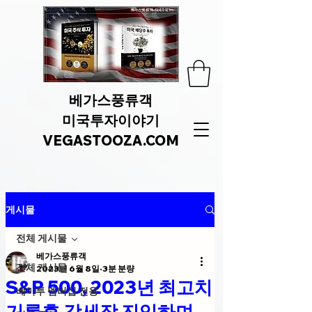
베가스풍류객
미국투자이야기
VEGASTOOZA.COM
게시물
전체 게시물
베가스풍류객
전체 게시물
2023년 6월 8일
3분 분량
S&P 500, 2023년 최고치
베미투 멤버십 전용
기록후 강세장 진입하며