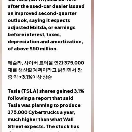
after the used-car dealer issued 
an improved second-quarter 
outlook, saying it expects 
adjusted Ebitda, or earnings 
before interest, taxes, 
depreciation and amortization, 
of above $50 million.
테슬라, 사이버 트럭을 연간 375,000
대를 생산할 계획이라고 밝히면서 장
중 약 +3.1%이상 상승
Tesla (TSLA) shares gained 3.1% 
following a report that said 
Tesla was planning to produce 
375,000 Cybertrucks a year, 
much higher than what Wall 
Street expects. The stock has 