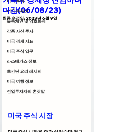
미국 주식
마감(06/08/23)
미국 부동산
최종 수정일:
2023년 6월 9일
블록체인 및 암호화폐
각종 자산 투자
미국 경제 지표
미국 주식 입문
라스베가스 정보
초간단 요리 레시피
미국 여행 정보
전업투자자의 혼잣말
미국 주식 시장
미국 주식 시장은 주간 실업수당 청구