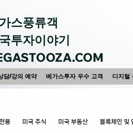
가스풍류객
국투자이야기
EGASTOOZA.COM
상담/강의 예약
베가스투자 우수 고객
디지털
 전용
미국 주식
미국 부동산
블록체인 및