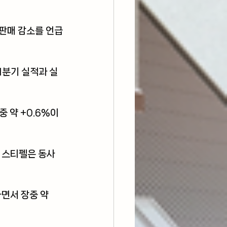
 판매 감소를 언급
분기 실적과 실
 약 +0.6%이
, 스티펠은 동사
면서 장중 약 