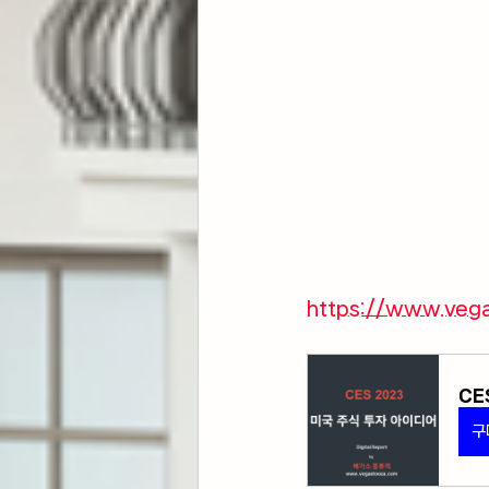
https://www.veg
CE
구