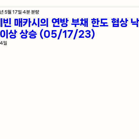
년 5월 17일
4분 분량
제 지표
미국 주식 입문
라스베가스 정보
빈 매카시의 연방 부채 한도 협상 
이상 상승 (05/17/23)
자자의 혼잣말
24일