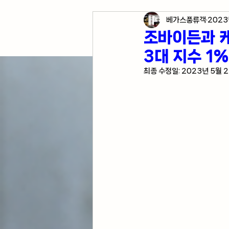
베가스풍류객
2023
각종 자산 투자
미국 경
조바이든과 케
3대 지수 1%
미국 여행 정보
전업투
최종 수정일:
2023년 5월 