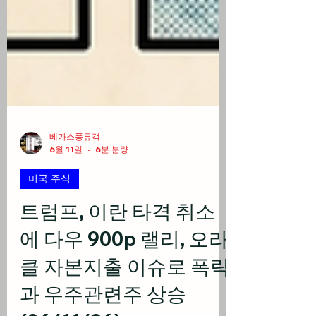
베가스풍류객
6월 11일
6분 분량
미국 주식
트럼프, 이란 타격 취소
에 다우 900p 랠리, 오라