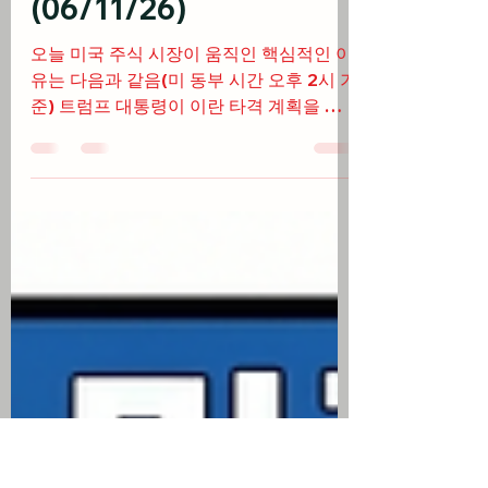
클 자본지출 이슈로 폭락
과 우주관련주 상승
(06/11/26)
오늘 미국 주식 시장이 움직인 핵심적인 이
유는 다음과 같음(미 동부 시간 오후 2시 기
준) 트럼프 대통령이 이란 타격 계획을 취
소한다고 밝히며 지정학적 리스크가 해소
되자 다우지수가 700포인트 이상 오르고
3대 지수 동반 랠리 5월 생산자물가지수
(PPI)가 전년 대비 6.5% 오르며 예상을 상
회하는 인플레이션 충격을 줬으나 시장은
이를 혁신 붐(Innovation boom)의 일부로
소화 이란 긴장 완화로 WTI 유가가 87달러
선으로 하락하고 시장의 공포를 나타내는
VIX 지수가 20 아래로 떨어지며 투자 심리
회복 오라클이 AI 인프라 확충을 위해 200