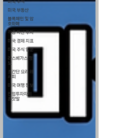
미국 주식
미국 부동산
블록체인 및 암
호화폐
각종 자산 투자
미국 경제 지표
미국 주식 입문
라스베가스 정
보
초간단 요리 레
시피
미국 여행 정보
전업투자자의
혼잣말