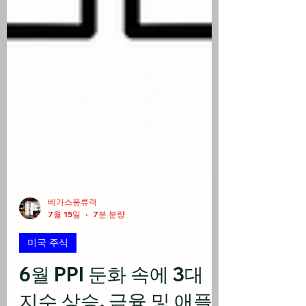
베가스풍류객
7월 15일
7분 분량
미국 주식