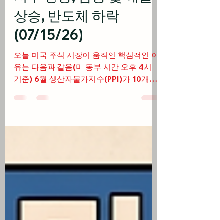
6월 PPI 둔화 속에 3대
지수 상승, 금융 및 애플
상승, 반도체 하락
(07/15/26)
오늘 미국 주식 시장이 움직인 핵심적인 이
유는 다음과 같음(미 동부 시간 오후 4시
기준) 6월 생산자물가지수(PPI)가 10개월
만에 전월 대비 하락하며 인플레이션 둔화
안도감을 형성하고 미 국채 금리 하락 안정
애플, 마이크로소프트 등 대형 빅테크 주식
이 랠리를 이끈 반면 필라델피아 반도체 지
수는 한달간 -16% 조정받으며 하락장(베어
마켓) 진입 월가 대형 은행들의 호실적과
AI 기반 거래 증가에 힘입어 S&P500 금융
섹터가 사상 최고치를 경신하며 시장 로테
이션 트럼프 대통령의 호르무즈 통행료 부