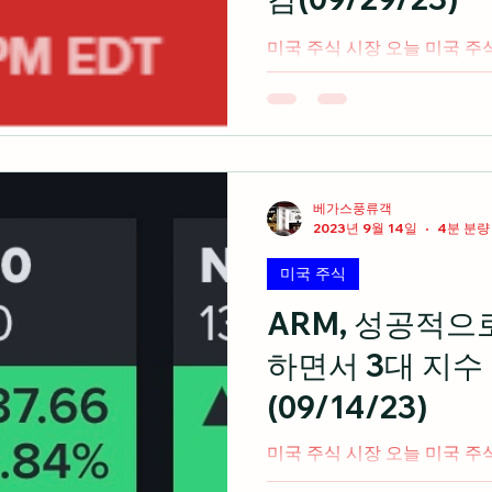
미국 주식 시장 오늘 미국 주
레이션 완화로 인해 상승세로
협상의 불확실성으로 인해 3대
cnbc.com 각종 의류 및 
상치를 크게...
베가스풍류객
2023년 9월 14일
4분 분량
미국 주식
ARM, 성공적으
하면서 3대 지수
(09/14/23)
미국 주식 시장 오늘 미국 주
업체인 ARM홀딩스가 25%