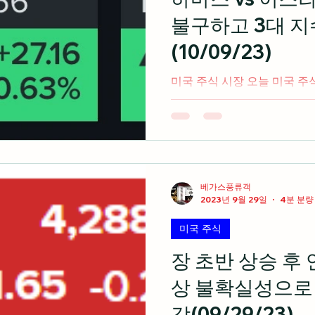
불구하고 3대 
(10/09/23)
미국 주식 시장 오늘 미국 주
이스라엘의 국지전으로 인해 
실성이 증대되었지만 3대 지수
cnbc.com 미국 석유 업체
와 이스라엘의...
베가스풍류객
2023년 9월 29일
4분 분량
미국 주식
장 초반 상승 후 
상 불확실성으로 
감(09/29/23)