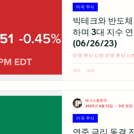
미국 주식
빅테크와 반도체
하며 3대 지수 
(06/26/23)
미국 주식 시장 미국 주식 시
테크를 중심으로 차익실현 매
두 하락세로마감 출처: cnbc
인 카니발은 시장예상치보다 
장중 약...
베가스풍류객
2023년 6월 12일
3분 분량
미국 주식
연준 금리 동결 