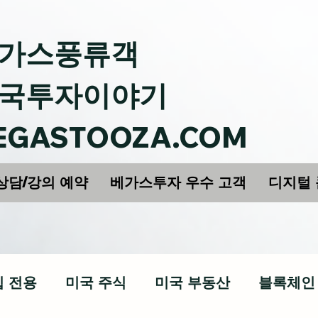
가스풍류객
국투자이야기
EGASTOOZA.COM
상담/강의 예약
베가스투자 우수 고객
디지털
십 전용
미국 주식
미국 부동산
블록체인