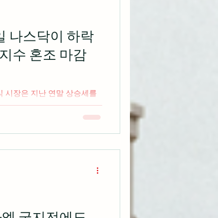
 가장 높은 등급을 받은 회사
한 것들 중 일부를 자금 조달하
 능력을 가지고 있다고 강조 여
래일 나스닥이 하락
거나 아마도 더 나은 성장 배
 지수 혼조 마감
 있다고 개럿슨은 덧붙임
 최고투자책임자 데이비드 도나
리 대신 더 많은 일시
식 시장은 지난 연말 상승세를
 폭의 하락세를 주도하면서
산업평균지수만 소폭 상승 하면
c.com 아이폰 제조업체인 애플
라엘 국지전에도