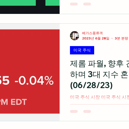
을 마치면서 3대 지수 모두 상승
일용 반도체 전문 설계업체인 
모 가격인...
베가스풍류객
2023년 6월 28일
3분 분량
미국 주식
제롬 파월, 향후
하며 3대 지수 
(06/28/23)
미국 주식 시장 미국 주식 
에 참여중인 제롬 피월 연준
지속적인 긴툭을 언급하면서 3
cnbc.com GPU 1위 업체
칩에...