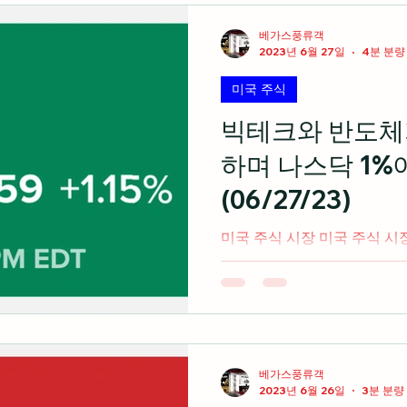
베가스풍류객
2023년 6월 27일
4분 분량
미국 주식
빅테크와 반도체
하며 나스닥 1%
(06/27/23)
미국 주식 시장 미국 주식 
빅테크와 반도체업종이 상승
지수와 S&P500이 1%이상 상
게임 개발 엔진 업체인 유니
사의...
베가스풍류객
2023년 6월 26일
3분 분량