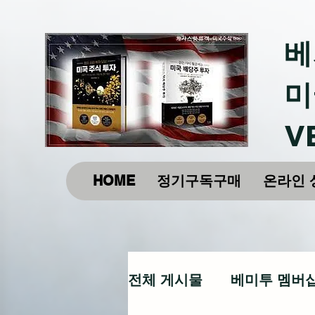
베
미
V
HOME
정기구독구매
온라인 
전체 게시물
베미투 멤버