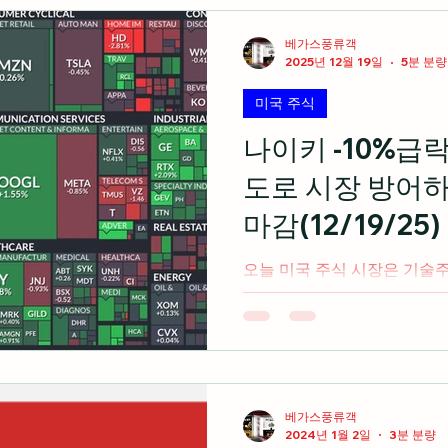
경제 지표
미국 주식 입문
라스베가스 정보
베가스풍류객
2025년 12월 19일
5분 분량
미국 주식
미국 여행 정보
전업투자자의 혼잣말
나이키 -10%급락
도로 시장 방어하
마감(12/19/25)
오늘 미국 주식 시장은 기술주 
에도 시장 방어 성공하며 3대 지
cnbc.com 미국 주식 시황
폴리오 전략가 톰 개럿슨 에 
식들의 일부 회복이 있었지만
을 고려할 때 2026년까지 
다고 언급 일부 클라우드 업체
베가스풍류객
2024년 1월 2일
3분 분량
나오는 채권 발행으로 인해 2