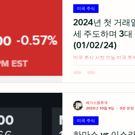
수 있으며 신용 품질 측면에서
미국 주식
들 중 일부이며, 명백히 이러
기 위해 부채를 늘릴 수 있는
2024년 첫 거
전히 자본지출이 더 광범위하
세 주도하며 3대
경을 지원할 것으로 기대하고
CIBC 프라이빗 웰스 공동
(01/02/24)
베디언 은 연말까지 12월 랠
미국 주식 시장 오늘 미국 주
보였던 나스닥 종합지수가 큰
2024년 첫 거래일을 다우 
서 혼조세로 마감 출처: cnb
은...
베가스풍류객
2023년 10월 9일
3분 분량
미국 주식
하마스 vs 이스