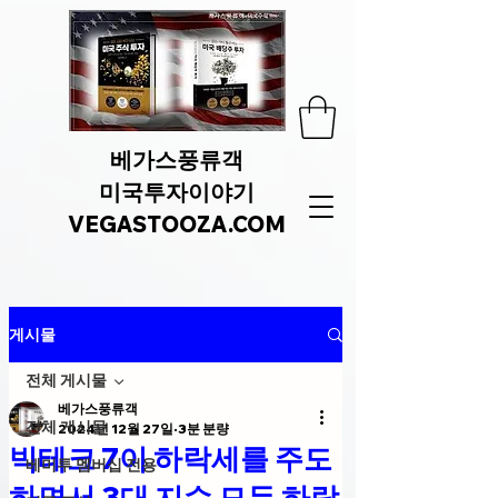
베가스풍류객
미국투자이야기
VEGASTOOZA.COM
게시물
전체 게시물
베가스풍류객
전체 게시물
2024년 12월 27일
3분 분량
빅테크 7이 하락세를 주도
베미투 멤버십 전용
하면서 3대 지수 모두 하락