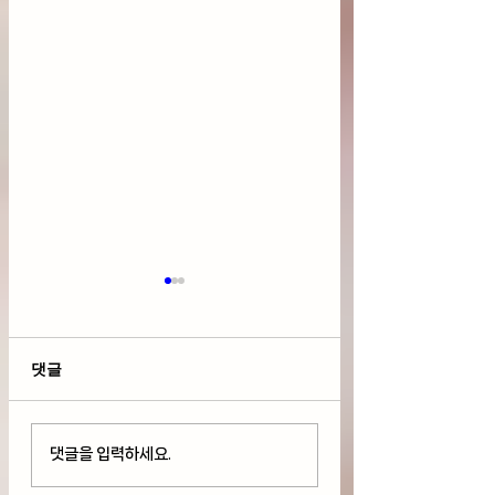
댓글
호르뮤즈 해협 긴장 국제
다우 사상 최고치 
댓글을 입력하세요.
유가 상승, 연준 금리 인
But 기술주 하락