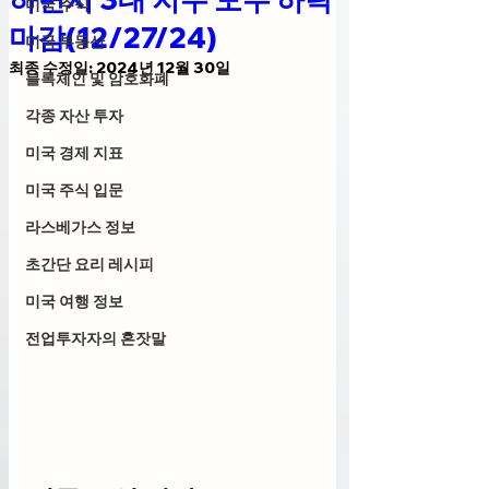
미국 주식
마감(12/27/24)
미국 부동산
최종 수정일:
2024년 12월 30일
블록체인 및 암호화폐
각종 자산 투자
미국 경제 지표
미국 주식 입문
라스베가스 정보
초간단 요리 레시피
미국 여행 정보
전업투자자의 혼잣말