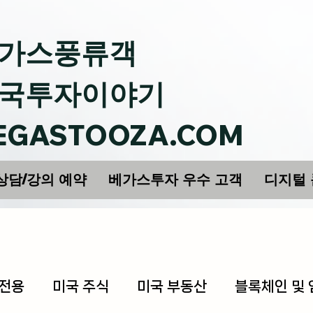
가스풍류객
국투자이야기
EGASTOOZA.COM
상담/강의 예약
베가스투자 우수 고객
디지털
 전용
미국 주식
미국 부동산
블록체인 및