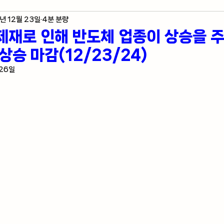
년 12월 23일
4분 분량
제 지표
미국 주식 입문
라스베가스 정보
제재로 인해 반도체 업종이 상승을 
상승 마감(12/23/24)
자자의 혼잣말
 26일