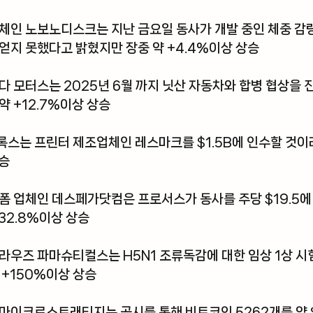
체인 
노보노디스크
는 지난 금요일 동사가 개발 중인 체중 감
얻지 못했다고 밝혔지만 장중 약 +4.4%이상 상승
다 모터스
는 2025년 6월 까지 닛산 자동차와 합병 협상을
약 +12.7%이상 상승
록스
는 프린터 제조업체인 레스마크를 $1.5B에 인수할 것이
상승
랫폼 업체인
 데스페가닷컴
은 프로서스가 동사를 주당 $19.5
32.8%이상 상승
라우즈 파마슈티컬스
는 H5N1 조류독감에 대한 임상 1상 
 +150%이상 상승
마이크로스트래티지
는 공시를 통해 비트코인 5262개를 약 $