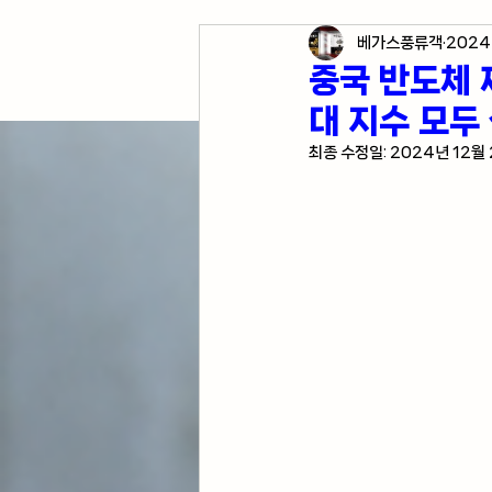
베가스풍류객
2024
각종 자산 투자
미국 경
중국 반도체 
대 지수 모두 
미국 여행 정보
전업투
최종 수정일:
2024년 12월