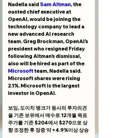
Nadella said 
Sam Altman
, the 
ousted chief executive at 
OpenAI, would be joining the 
technology company to lead a 
new advanced AI research 
team. Greg Brockman, OpenAI’s 
president who resigned Friday 
following Altman’s dismissal, 
also will be hired as part of the 
Microsoft
 team, Nadella said. 
Microsoft shares were rising 
2.1%. Microsoft is the largest 
investor in OpenAI.
보잉, 도이치 뱅크가 동사의 투자의견
을 기존 보유에서 매수로 12개월 목표
주가를 기존 $204에서 $270으로 상
향 조정한 후 장중 약 +4.9%이상 상승