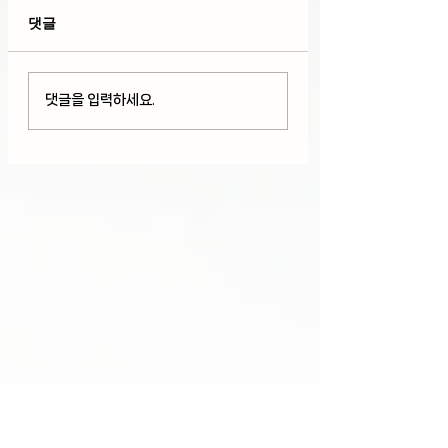
댓글
다우 사상 최고치 경신
호르무즈 해협 개
댓글을 입력하세요.
But 기술주 하락과
로 다우+S&P 50
AMD와 스페이스X 급
최고치 경신, 팔란
락(08/05/26)
+29%급등(08/04