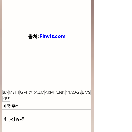
출처: 
Finviz.com
BA
MSFT
GM
PARA
ZM
ARM
PENN
11/20/23
BMS
YPF
미국 주식