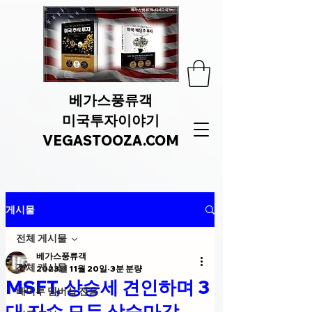
베가스풍류객
미국투자이야기
VEGASTOOZA.COM
게시물
전체 게시물
베가스풍류객
전체 게시물
2023년 11월 20일
3분 분량
MSFT, 상승세 견인하며 3
베미투 멤버십 전용
대 지수 모두 상승마감