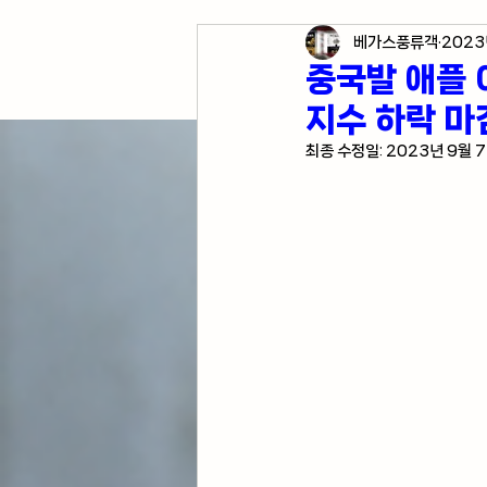
베가스풍류객
2023
각종 자산 투자
미국 경
중국발 애플 
지수 하락 마감
미국 여행 정보
전업투
최종 수정일:
2023년 9월 