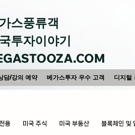
가스풍류객
국투자이야기
EGASTOOZA.COM
상담/강의 예약
베가스투자 우수 고객
디지털
 전용
미국 주식
미국 부동산
블록체인 및