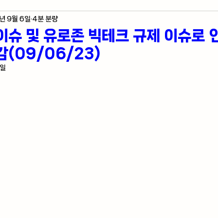
년 9월 6일
4분 분량
제 지표
미국 주식 입문
라스베가스 정보
이슈 및 유로존 빅테크 규제 이슈로 
(09/06/23)
자자의 혼잣말
7일