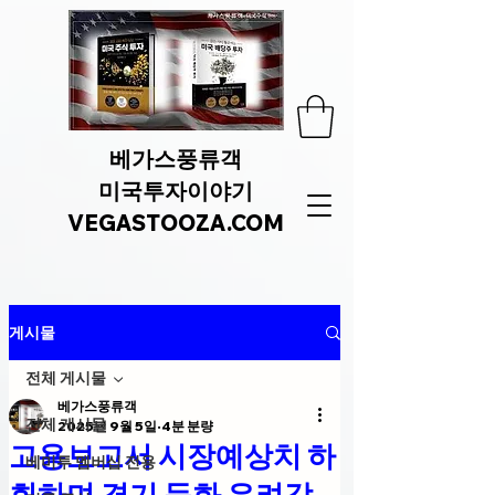
베가스풍류객
미국투자이야기
VEGASTOOZA.COM
게시물
전체 게시물
베가스풍류객
전체 게시물
2025년 9월 5일
4분 분량
고용보고서 시장예상치 하
베미투 멤버십 전용
회하며 경기 둔화 우려감