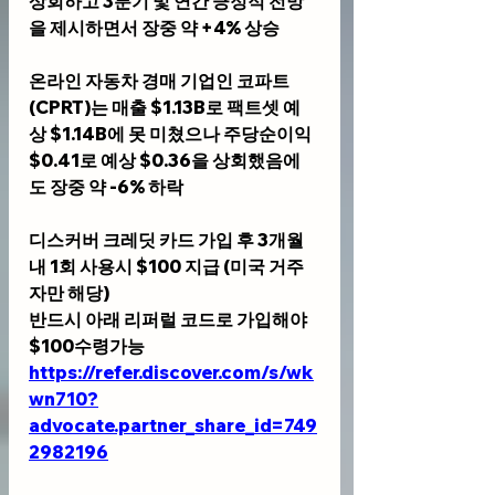
상회하고 3분기 및 연간 긍정적 전망
을 제시하면서 장중 약 +4% 상승
온라인 자동차 경매 기업인 
코파트
(CPRT)
는 매출 $1.13B로 팩트셋 예
상 $1.14B에 못 미쳤으나 주당순이익 
$0.41로 예상 $0.36을 상회했음에
도 장중 약 -6% 하락
디스커버 크레딧 카드 가입 후 3개월
내 1회 사용시 $100 지급 (미국 거주
자만 해당)
반드시 아래 리퍼럴 코드로 가입해야 
$100수령가능
https://refer.discover.com/s/wk
wn710?
advocate.partner_share_id=749
2982196