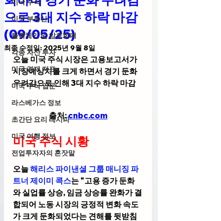
미국 주식
으로 3대 지수 하락 마감
미국 부동산
(09/05/25)
블록체인 및 암호화폐
최종 수정일:
2025년 9월 8일
각종 자산 투자
오늘 미국 주식 시장은 고용보고서가 
미국 경제 지표
시장예상치를 크게 하면서 경기 둔화 
우려감으로 인해 3대 지수 하락 마감 
미국 주식 입문
라스베가스 정보
출처: 
cnbc.com
초간단 요리 레시피
미국 여행 정보
미국 주식 시황 
전업투자자의 혼잣말
오늘 
해리스 파이낸셜 그룹 매니징 파
트너 제이미 콕스
는 "고용 증가 둔화
와 실업률 상승, 임금 상승률 완화가 결
합되어 노동 시장의 긍정적 변화 속도
가 크게 둔화되었다는 견해를 뒷받침