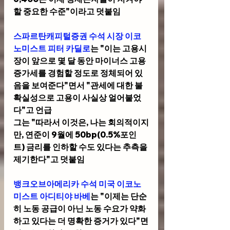
할 중요한 수준"이라고 덧붙임
스파르탄캐피털증권 수석 시장 이코
노미스트 피터 카딜로
는 "이는 고용시
장이 앞으로 몇 달 동안 마이너스 고용 
증가세를 경험할 정도로 정체되어 있
음을 보여준다"면서 "관세에 대한 불
확실성으로 고용이 사실상 얼어붙었
다"고 언급
그는 "따라서 이것은, 나는 회의적이지
만, 연준이 9월에 50bp(0.5%포인
트) 금리를 인하할 수도 있다는 추측을 
제기한다"고 덧붙임
뱅크오브아메리카 수석 미국 이코노
미스트 아디티야 바베
는 "이제는 단순
히 노동 공급이 아닌 노동 수요가 약화
하고 있다는 더 명확한 증거가 있다"면