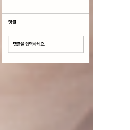
댓글
다우 사상 최고치 경신
호르무즈 해협 개
댓글을 입력하세요.
But 기술주 하락과
로 다우+S&P 50
AMD와 스페이스X 급
최고치 경신, 팔란
락(08/05/26)
+29%급등(08/04