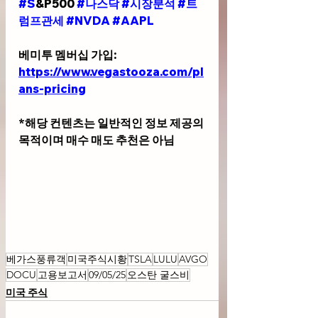
#S
&P500 
#나스닥
#시장분석
#트
럼프관세
#NVDA
#AAPL
베미투 멤버십 가입: 
https://www.vegastooza.com/pl
ans-pricing
*
해당 컨텐츠는 일반적인 정보 제공의 
목적이며 매수 매도 추천은 아님
베가스풍류객
미국주식시황
TSLA
LULU
AVGO
DOCU
고용보고서
09/05/25
오스탄 굴스비
미국 주식