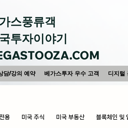
가스풍류객
국투자이야기
EGASTOOZA.COM
상담/강의 예약
베가스투자 우수 고객
디지털
 전용
미국 주식
미국 부동산
블록체인 및