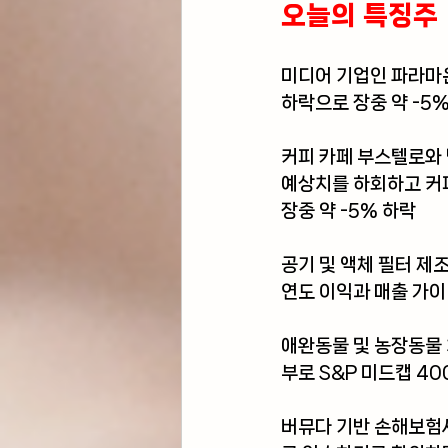
오늘의 특징주 
미디어 기업인 
파라마
하락으로 장중 약 -5
커피 카페 부스텔로와
예상치를 하회하고 커피
장중 약 -5% 하락
공기 및 액체 필터 제
연도 이익과 매출 가이
애완동물 및 농장동물
부로 S&P 미드캡 4
버뮤다 기반 손해보험