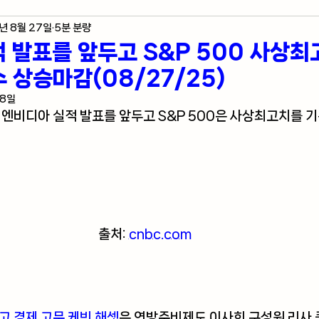
년 8월 27일
5분 분량
제 지표
미국 주식 입문
라스베가스 정보
 발표를 앞두고 S&P 500 사상최
수 상승마감(08/27/25)
자자의 혼잣말
28일
 엔비디아 실적 발표를 앞두고 S&P 500은 사상최고치를 기
출처: 
cnbc.com
 
고 경제 고문 케빈 해셋
은 연방준비제도 이사회 구성원 리사 