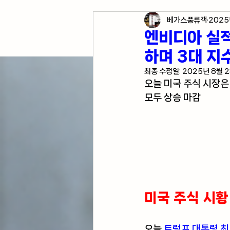
베가스풍류객
2025
각종 자산 투자
미국 경
엔비디아 실적
하며 3대 지
미국 여행 정보
전업투
최종 수정일:
2025년 8월 
오늘 미국 주식 시장은
모두 상승 마감 
미국 주식 시황
오늘 
트럼프 대통령 최