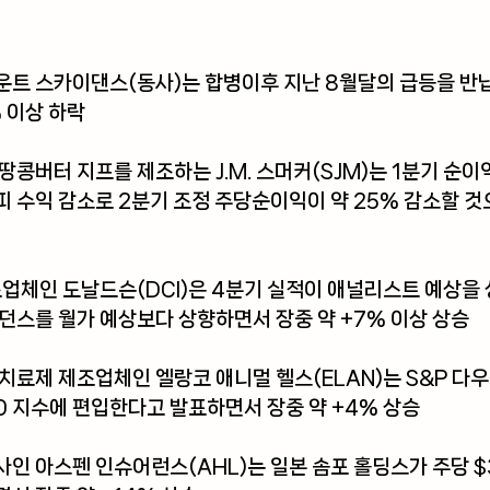
운트 스카이댄스(동사)
는 합병이후 지난 8월달의 급등을 반납
% 이상 하락
 땅콩버터 지프를 제조하는 
J.M. 스머커(SJM)
는 1분기 순이
 수익 감소로 2분기 조정 주당순이익이 약 25% 감소할 것
조업체인 
도날드슨(DCI)
은 4분기 실적이 애널리스트 예상을 
던스를 월가 예상보다 상향하면서 장중 약 +7% 이상 상승
 치료제 제조업체인 
엘랑코 애니멀 헬스(ELAN)
는 S&P 다
00 지수에 편입한다고 발표하면서 장중 약 +4% 상승
사인 
아스펜 인슈어런스(AHL)
는 일본 솜포 홀딩스가 주당 $