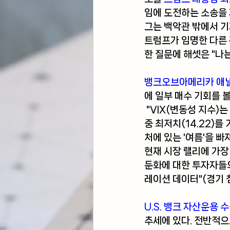
임에 도전하는 소송을
그는 백악관 밖에서 기
트럼프가 임명한 다른 
한 질문에 해셋은 "나
뱅크오브아메리카 애널
에 일부 매수 기회를 볼
 "VIX(변동성 지수)는 파월의 비둘기파적인(통화완화 친화적인) 잭슨홀 연설 이후 지난 금요일 연
중 최저치(14.22)를
처에 있는 '여름'을 
현재 시장 랠리에 가장
둔화에 대한 투자자들의
레이션 데이터"(경기
U.S. 뱅크 자산운용 
추세에 있다. 전반적으