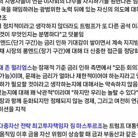
의 지명자들이 연준 이사회의 다수를 차지하기를 원한다는 점
 쿡을 해임하려는 광범위한 노력 뒤에 있는 자신의 의도에 대
강조
이 정치적이라고 생각하지 않더라도 트럼프가 또 다른 공석 이
 것이 무엇인지는 분명하다"고 덧붙임
엔드(단기 구간)는 금리 인하 기대감이 쌓이면서 계속 지지받
채 시장의 롱엔드(장기 구간)에 대해 더 신중한 접근을 정당
재 존 윌리엄스
는 잠재적 기준 금리 인하 측면에서 "모든 회의
 가능)이며, 문제는 금리가 얼마나 제한적이어야 하는지라고
 인하가 필요할 것이라고 생각하는지에 대해서는 약속하지 않음
있는지에 대해 꽤 낙관적"이라며 "하지만 우리는 놀랄 수 있다
장과 함께 둔화되지만 정체되지 않는 경제, 그리고 여전히 연
이션을 지적
다중자산 전략 최고투자책임자 짐 마스투르조
는 트럼프 대통
움직임 이후 금융 자산 위험이 상승할 때 금과 부동산과 같은