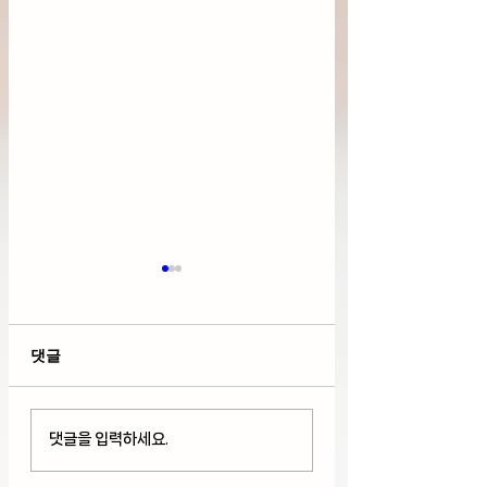
댓글
호르무즈 해협 개방 기대
국제 유가 급락, 다
댓글을 입력하세요.
로 다우+S&P 500 사상
수 사상최고치 아
최고치 경신, 팔란티어
가총액 3조달러 