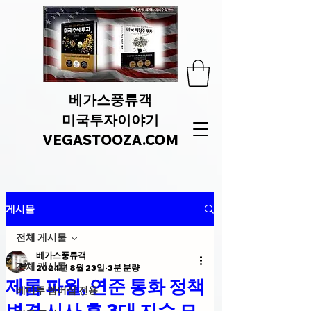
베가스풍류객
미국투자이야기
VEGASTOOZA.COM
게시물
전체 게시물
베가스풍류객
전체 게시물
2024년 8월 23일
3분 분량
제롬 파월, 연준 통화 정책
베미투 멤버십 전용
변경 시사 후 3대 지수 모