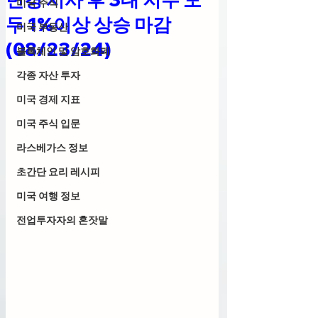
미국 주식
두 1%이상 상승 마감
미국 부동산
(08/23/24)
블록체인 및 암호화폐
각종 자산 투자
미국 경제 지표
미국 주식 입문
라스베가스 정보
초간단 요리 레시피
미국 여행 정보
전업투자자의 혼잣말