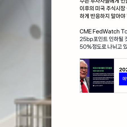
수는 투자자들에게 인
이후의 미국 주식시장
하게 반응하지 말아야
CME FedWatch T
25bp포인트 인하될 
50%정도로 나뉘고 
20
예