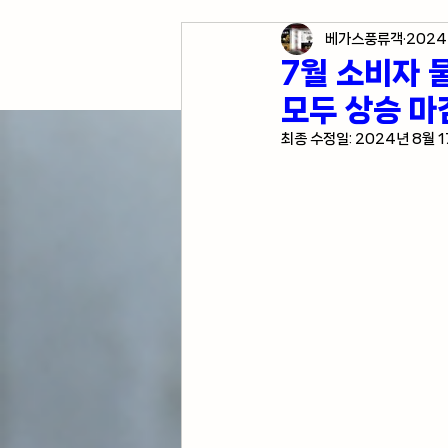
베가스풍류객
2024
각종 자산 투자
미국 경
7월 소비자 
모두 상승 마감
미국 여행 정보
전업투
최종 수정일:
2024년 8월 