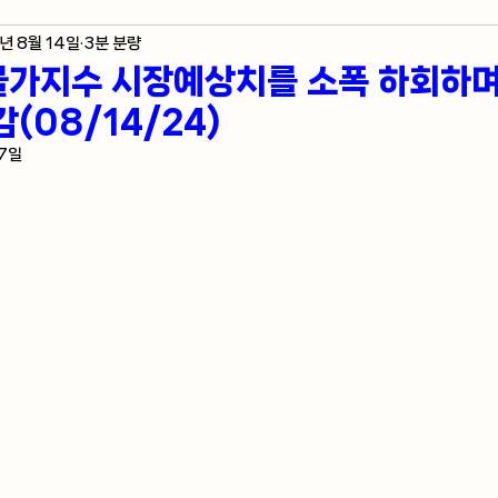
년 8월 14일
3분 분량
제 지표
미국 주식 입문
라스베가스 정보
물가지수 시장예상치를 소폭 하회하며
(08/14/24)
자자의 혼잣말
17일