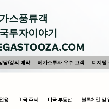
가스풍류객
국투자이야기
EGASTOOZA.COM
상담/강의 예약
베가스투자 우수 고객
디지털
 전용
미국 주식
미국 부동산
블록체인 및