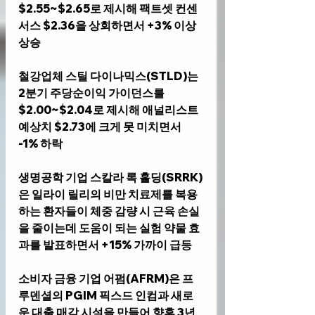
$2.55~$2.65로 제시해 팩트셋 컨센
서스 $2.36을 상회하면서 +3% 이상 
상승
철강업체 
스틸 다이나믹스(STLD)
는 
2분기 주당순이익 가이던스를 
$2.00~$2.04로 제시해 애널리스트 
예상치 $2.73에 크게 못 미치면서 
-1% 하락
생명공학 기업 
스칼라 록 홀딩(SRRK)
은 일라이 릴리의 비만 치료제를 복용
하는 환자들이 체중 감량 시 근육 손실
을 줄이는데 도움이 되는 실험 약물 효
과를 발표하면서 +15% 가까이 급등
소비자 금융 기업 
어펌(AFRM)
은 프
루덴셜의 PGIM 픽스드 인컴과 새로
운 대출 매각 시설을 만들어 향후 3년