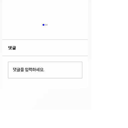
댓글
호르무즈 해협 개방 기대
국제 유가 급락, 다
댓글을 입력하세요.
로 다우+S&P 500 사상
수 사상최고치 아
최고치 경신, 팔란티어
가총액 3조달러 
+29%급등(08/04/26)
(08/03/26)