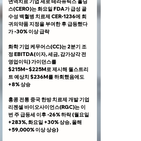
면역치료 기업 
세로 테라퓨틱스 홀딩
스(CERO)
는 화요일 FDA가 급성 골
수성 백혈병 치료제 CER-1236에 희
귀의약품 지정을 부여한 후 급등했다
가 -30% 이상 급락
화학 기업 
케무어스(CC)
는 2분기 조
정 EBITDA(이자, 세금, 감가상각 전 
영업이익) 가이던스를 
$215M~$225M로 제시해 월스트리
트 예상치 $236M를 하회했음에도 
+8% 상승
홍콩 전통 중국 한방 치료제 개발 기업 
리젠셀 바이오사이언스(RGC)
는 이
번 주 급등세 이후 -26% 하락 (월요일 
+283%, 화요일 +30% 상승, 올해 
+59,000% 이상 상승)