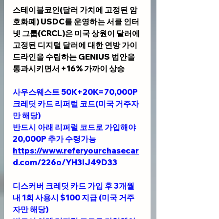
스테이블코인(달러 가치에 고정된 암
호화폐) USDC를 운영하는 
서클 인터
넷 그룹(CRCL)
은 미국 상원이 달러에 
고정된 디지털 달러에 대한 연방 가이
드라인을 수립하는 GENIUS 법안을 
통과시키면서 +16% 가까이 상승
사우스웨스트 50K+20K=70,000P 
크레딧 카드 리퍼럴 코드(미국 거주자
만 해당)
반드시 아래 리퍼럴 코드로 가입해야 
20,000P 추가 수령가능
https://www.referyourchasecar
d.com/226o/YH3IJ49D33
디스커버 크레딧 카드 가입 후 3개월
내 1회 사용시 $100 지급 (미국 거주
자만 해당)