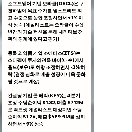
소프트웨어 기업 
오라클(ORCL)
은 구
겐하임이 목표 주가를 월스트리트 최
고 수준으로 상향 조정하면서 +1% 이
상 상승 (애널리스트는 오라클이 수십 
년간의 기술 혁신을 통해 내러티브 전
환의 경계에 있다고 평가)
동물 의약품 기업 
조에티스(ZTS)
는 
스티펠이 투자의견을 바이(매수)에서 
홀드(보유)로 하향 조정하면서 -3% 하
락 (경쟁 심화로 매출 성장이 더욱 둔화
될 것으로 예상)
컨설팅 기업 
콘 페리(KFY)
는 4분기 
조정 주당순이익 $1.32, 매출 $712M
로 팩트셋 애널리스트 예상치인 주당
순이익 $1.26, 매출 $689.9M를 상회
하면서 +9% 상승