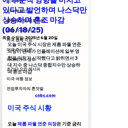
미국 주식
있다고 발언하며 나스닥만
미국 부동산
상승하며 혼조 마감
블록체인 및 암호화폐
(06/18/25)
각종 자산 투자
최종 수정일:
2025년 6월 20일
미국 경제 지표
오늘 미국 주식 시장은 제롬 파월 연준 
미국 주식 입문
의장이 관세가 인플레이션에 일부 영
향을 미치기 시작했다고 밝히면서 3
라스베가스 정보
대 지수 중 나스닥 종합지수만 상승하
초간단 요리 레시피
며 혼조 마감 
미국 여행 정보
전업투자자의 혼잣말
cnbc.com
미국 주식 시황 
오늘 
제롬 파월 연준 의장
은 기준 금리 