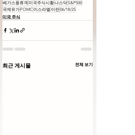
베가스풍류객
미국주식시황
나스닥
S&P500
국제유가
FOMC
이스라엘
이란
06/18/25
미국 주식
전체 보기
최근 게시물