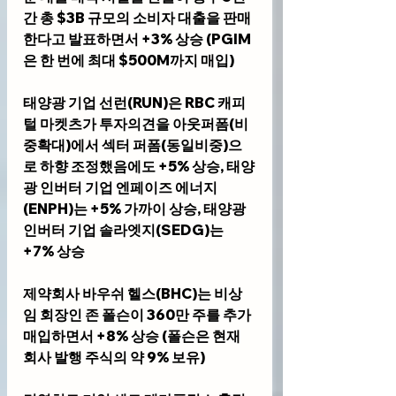
간 총 $3B 규모의 소비자 대출을 판매
한다고 발표하면서 +3% 상승 (PGIM
은 한 번에 최대 $500M까지 매입)
태양광 기업 
선런(RUN)
은 RBC 캐피
털 마켓츠가 투자의견을 아웃퍼폼(비
중확대)에서 섹터 퍼폼(동일비중)으
로 하향 조정했음에도 +5% 상승, 태양
광 인버터 기업 
엔페이즈 에너지
(ENPH)
는 +5% 가까이 상승, 태양광 
인버터 기업 
솔라엣지(SEDG)
는 
+7% 상승
제약회사 
바우쉬 헬스(BHC)
는 비상
임 회장인 존 폴슨이 360만 주를 추가 
매입하면서 +8% 상승 (폴슨은 현재 
회사 발행 주식의 약 9% 보유)