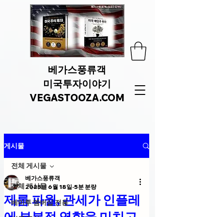
베가스풍류객
미국투자이야기
VEGASTOOZA.COM
게시물
전체 게시물
베가스풍류객
전체 게시물
2025년 6월 18일
5분 분량
제롬 파월, 관세가 인플레
베미투 멤버십 전용
에 부분적 영향을 미치고