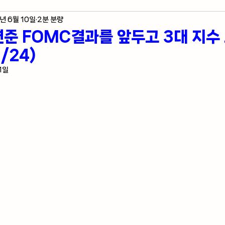
년 6월 10일
2분 분량
제 지표
미국 주식 입문
라스베가스 정보
 연준 FOMC결과를 앞두고 3대 지수
/24)
자자의 혼잣말
1일