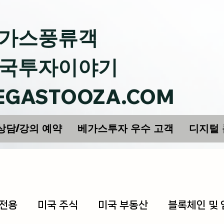
가스풍류객
국투자이야기
EGASTOOZA.COM
상담/강의 예약
베가스투자 우수 고객
디지털
 전용
미국 주식
미국 부동산
블록체인 및