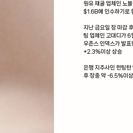
원유 채굴 업체인 
노블
$1.6B에 인수하기로
지난 금요일 장 마감 후
팅 업체인 
고대디
가 6
우존스 인덱스가 발표한
+2.3%이상 상승 
은행 지주사인 
헌팅턴
후 장중 약 -6.5%이