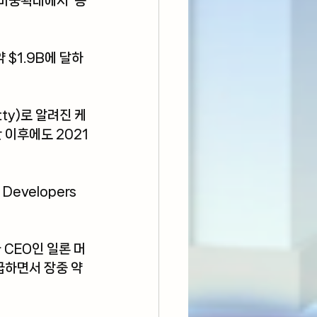
비중확대에서  동
$1.9B에 달하
tty)로 알려진 케
 이후에도 2021
evelopers 
 CEO인 일론 머
하면서 장중 약 