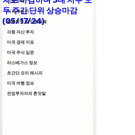
미국 주식
두 주간 단위 상승마감
미국 부동산
(05/17/24)
블록체인 및 암호화폐
각종 자산 투자
미국 경제 지표
미국 주식 입문
라스베가스 정보
초간단 요리 레시피
미국 여행 정보
전업투자자의 혼잣말