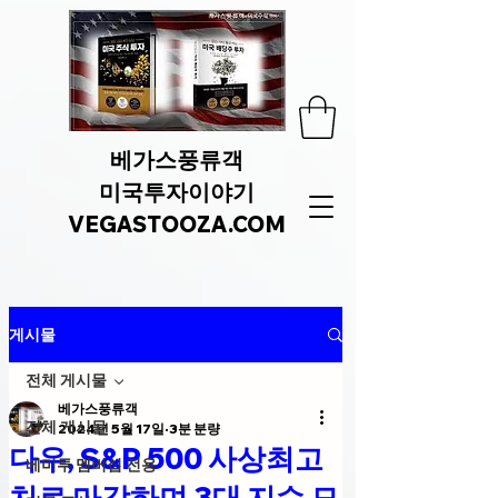
베가스풍류객
미국투자이야기
VEGASTOOZA.COM
게시물
전체 게시물
베가스풍류객
전체 게시물
2024년 5월 17일
3분 분량
다우, S&P 500 사상최고
베미투 멤버십 전용
치로 마감하며 3대 지수 모