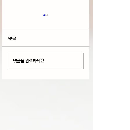
댓글
다우 사상 최고치 경신
호르무즈 해협 개
댓글을 입력하세요.
But 기술주 하락과
로 다우+S&P 50
AMD와 스페이스X 급
최고치 경신, 팔란
락(08/05/26)
+29%급등(08/04