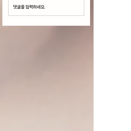
다우 사상 최고치 경신
호르무즈 해협 개
댓글을 입력하세요.
But 기술주 하락과
로 다우+S&P 50
AMD와 스페이스X 급
최고치 경신, 팔란
락(08/05/26)
+29%급등(08/04