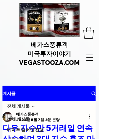
베가스풍류객
미국투자이야기
VEGASTOOZA.COM
게시물
전체 게시물
베가스풍류객
전체 게시물
2024년 5월 7일
3분 분량
다우 지수만 5거래일 연속
베미투 멤버십 전용
상승하며 3대 지수 혼조 마