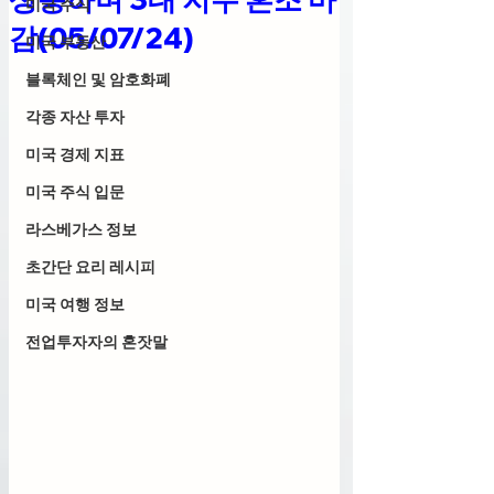
미국 주식
감(05/07/24)
미국 부동산
블록체인 및 암호화폐
각종 자산 투자
미국 경제 지표
미국 주식 입문
라스베가스 정보
초간단 요리 레시피
미국 여행 정보
전업투자자의 혼잣말