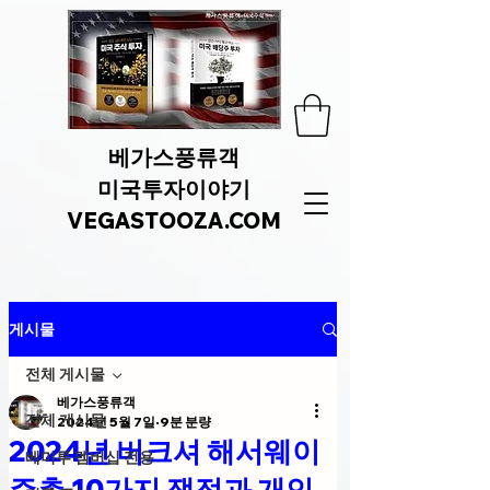
베가스풍류객
미국투자이야기
VEGASTOOZA.COM
게시물
전체 게시물
베가스풍류객
전체 게시물
2024년 5월 7일
9분 분량
2024년 버크셔 해서웨이
베미투 멤버십 전용
주총 10가지 쟁점과 개인