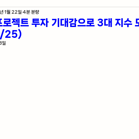
년 1월 22일
4분 분량
제 지표
미국 주식 입문
라스베가스 정보
로젝트 투자 기대감으로 3대 지수 
/25)
자자의 혼잣말
23일