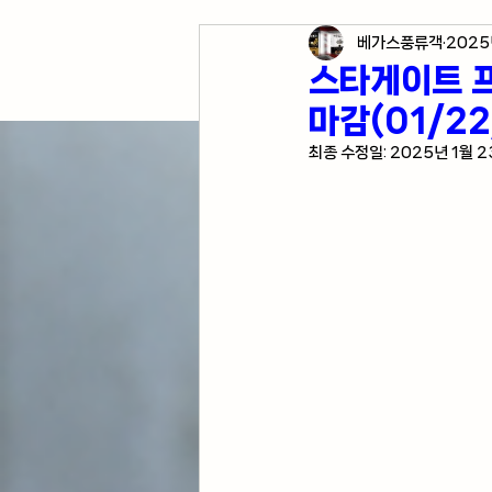
베가스풍류객
2025
각종 자산 투자
미국 경
스타게이트 프
마감(01/22
미국 여행 정보
전업투
최종 수정일:
2025년 1월 