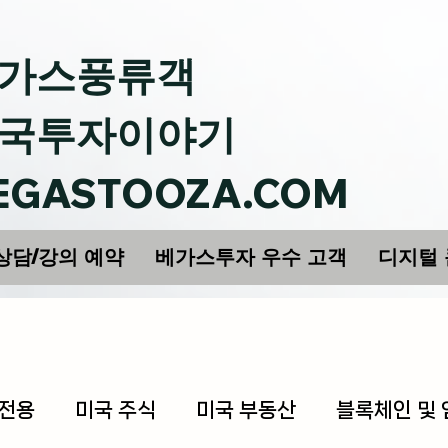
가스풍류객
국투자이야기
EGASTOOZA.COM
상담/강의 예약
베가스투자 우수 고객
디지털
 전용
미국 주식
미국 부동산
블록체인 및