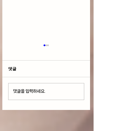
댓글
호르뮤즈 해협 긴장 국제
다우 사상 최고치 
댓글을 입력하세요.
유가 상승, 연준 금리 인
But 기술주 하락
상 우려에 변동성 보이며
AMD와 스페이스X
하락(08/06/26)
락(08/05/26)