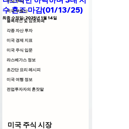
미국 주식
수 혼조 마감(01/13/25)
미국 부동산
최종 수정일:
2025년 1월 14일
블록체인 및 암호화폐
각종 자산 투자
미국 경제 지표
미국 주식 입문
라스베가스 정보
초간단 요리 레시피
미국 여행 정보
전업투자자의 혼잣말
미국 주식 시장