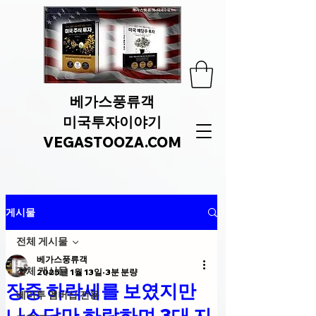
베가스풍류객
미국투자이야기
VEGASTOOZA.COM
게시물
전체 게시물
베가스풍류객
전체 게시물
2025년 1월 13일
3분 분량
장중 하락세를 보였지만
베미투 멤버십 전용
나스닥만 하락하며 3대 지