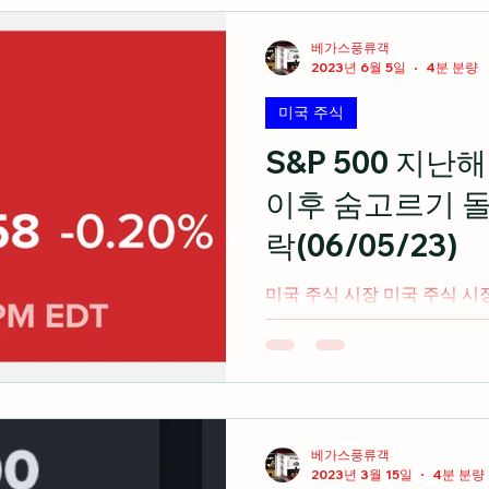
경제 지표
미국 주식 입문
라스베가스 정보
베가스풍류객
2023년 6월 5일
4분 분량
미국 주식
미국 여행 정보
전업투자자의 혼잣말
S&P 500 지난
이후 숨고르기 
락(06/05/23)
미국 주식 시장 미국 주식 시
기록한 S&P 500가 숨고르기
폭 하락 마감 출처: cnbc.
로벌 개발자 컨퍼런스를 앞두
중...
베가스풍류객
2023년 3월 15일
4분 분량