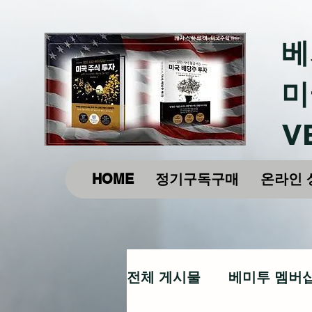
베
미
V
HOME
정기구독구매
온라인 
전체 게시물
베미투 멤버