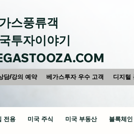
가스풍류객
국투자이야기
EGASTOOZA.COM
상담/강의 예약
베가스투자 우수 고객
디지털
십 전용
미국 주식
미국 부동산
블록체인