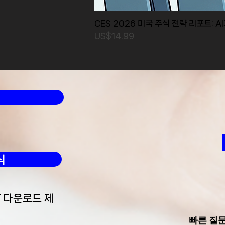
CES 2026 미국 주식 전략 리포트: A
가격
US$14.99
식
F 다운로드 제
빠른 질