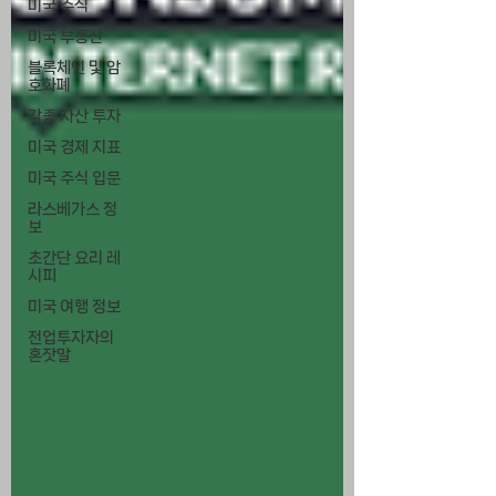
미국 주식
미국 부동산
블록체인 및 암
호화폐
각종 자산 투자
미국 경제 지표
미국 주식 입문
라스베가스 정
보
초간단 요리 레
시피
미국 여행 정보
전업투자자의
혼잣말