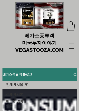
베가스풍류객
미국투자이야기
VEGASTOOZA.COM
베가스풍류객 블로그
전체 게시물
전체 게시물
베미투 멤버십
전용