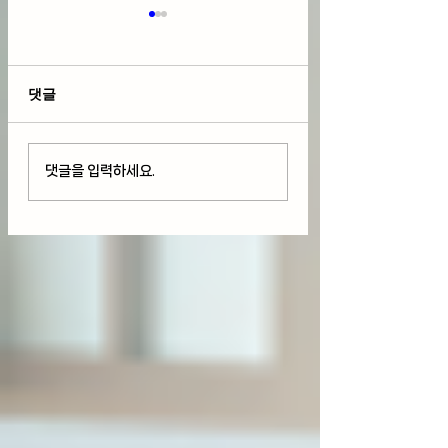
댓글
마진 부채로 살펴보는 미
BofA 2월 글로벌
댓글을 입력하세요.
국 주식 시장 상황과 향
매니저 설문조사, 
후 전망
심리 최고조, 경계
요