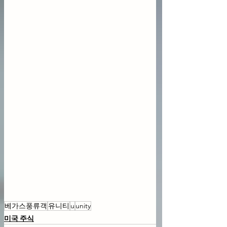
베가스풍류객
유니티
u
unity
미국 주식