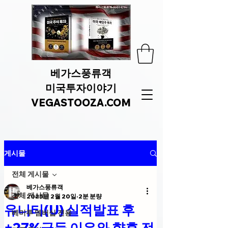
베가스풍류객
미국투자이야기
VEGASTOOZA.COM
게시물
전체 게시물
베가스풍류객
전체 게시물
2025년 2월 20일
2분 분량
유니티(U) 실적발표 후
베미투 멤버십 전용
+27%급등 이유와 향후 전