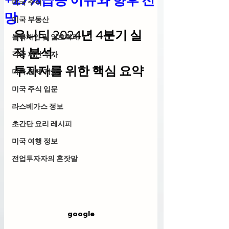
미국 주식
망
미국 부동산
유니티 2024년 4분기 실
블록체인 및 암호화폐
적 분석: 
각종 자산 투자
투자자를 위한 핵심 요약
미국 경제 지표
미국 주식 입문
라스베가스 정보
초간단 요리 레시피
미국 여행 정보
전업투자자의 혼잣말
google