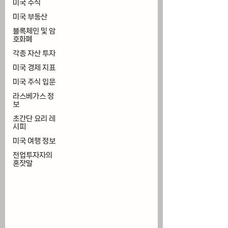
미국 주식
미국 부동산
블록체인 및 암
호화폐
각종 자산 투자
미국 경제 지표
미국 주식 입문
라스베가스 정
보
초간단 요리 레
시피
미국 여행 정보
전업투자자의
혼잣말