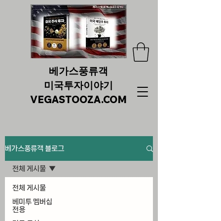
베가스풍류객
미국투자이야기
VEGASTOOZA.COM
베가스풍류객 블로그
전체 게시물
전체 게시물
베미투 멤버십
전용