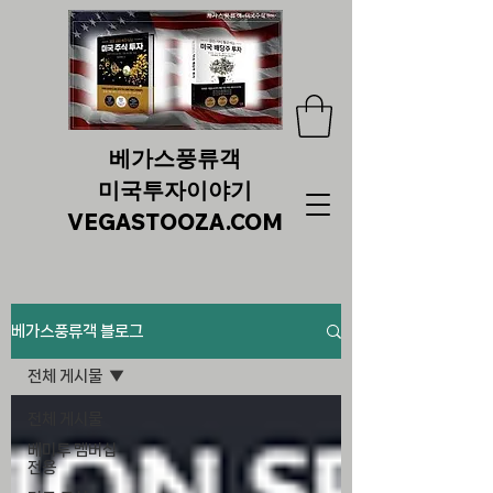
베가스풍류객
미국투자이야기
VEGASTOOZA.COM
베가스풍류객 블로그
전체 게시물
전체 게시물
베미투 멤버십
전용