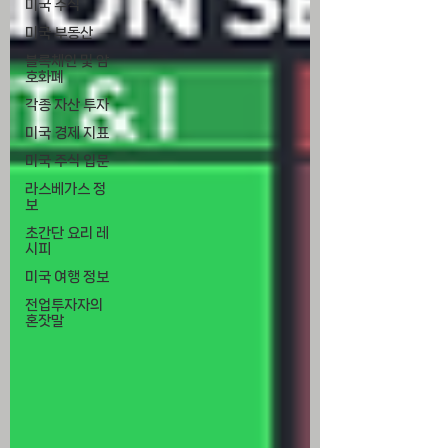
미국 주식
미국 부동산
블록체인 및 암
호화폐
각종 자산 투자
미국 경제 지표
미국 주식 입문
라스베가스 정
보
초간단 요리 레
시피
미국 여행 정보
전업투자자의
혼잣말