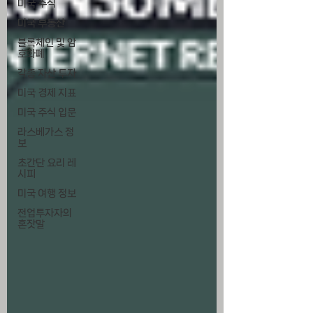
미국 주식
미국 부동산
블록체인 및 암
호화폐
각종 자산 투자
미국 경제 지표
미국 주식 입문
라스베가스 정
보
초간단 요리 레
시피
미국 여행 정보
전업투자자의
혼잣말