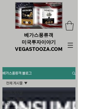
베가스풍류객
미국투자이야기
VEGASTOOZA.COM
베가스풍류객 블로그
전체 게시물
전체 게시물
베미투 멤버십
전용