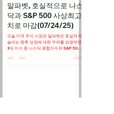
베가스풍류객
2025년 7월 24일
4분 분량
미국 주식
알파벳, 호실적으로 나스
닥과 S&P 500 사상최고
치로 마감(07/24/25)
오늘 미국 주식 시장은 알파벳은 호실적 테
슬라는 향후 성장에 대한 우려를 표명하면
3대 지수 중 나스닥 종합지수와 S&P 500
은 사상최고치로 마감 출처: cnbc.com 미
국 주식 시황 베어드 투자 전략가 로스 메이
필드 는 "빅테크와...