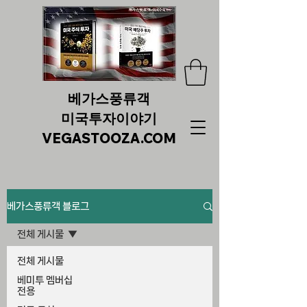
베가스풍류객
미국투자이야기
VEGASTOOZA.COM
베가스풍류객 블로그
전체 게시물
전체 게시물
베미투 멤버십
전용