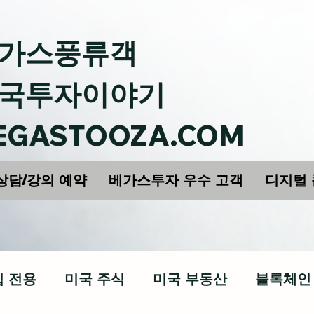
가스풍류객
국투자이야기
EGASTOOZA.COM
상담/강의 예약
베가스투자 우수 고객
디지털
십 전용
미국 주식
미국 부동산
블록체인