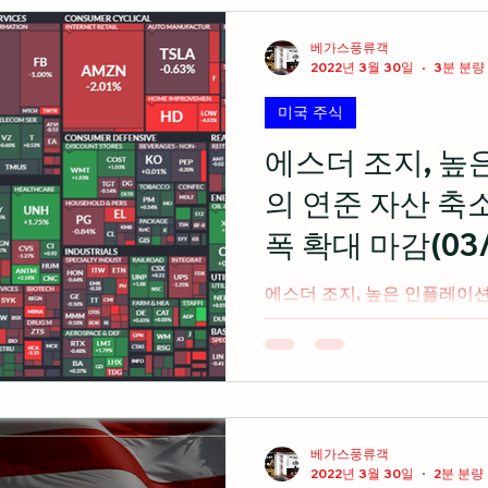
경제 지표
미국 주식 입문
라스베가스 정보
베가스풍류객
2022년 3월 30일
3분 분량
미국 주식
미국 여행 정보
전업투자자의 혼잣말
에스더 조지, 높
의 연준 자산 축
폭 확대 마감(03/
에스더 조지, 높은 인플레이션
하락마감(03/30/22)
베가스풍류객
2022년 3월 30일
2분 분량