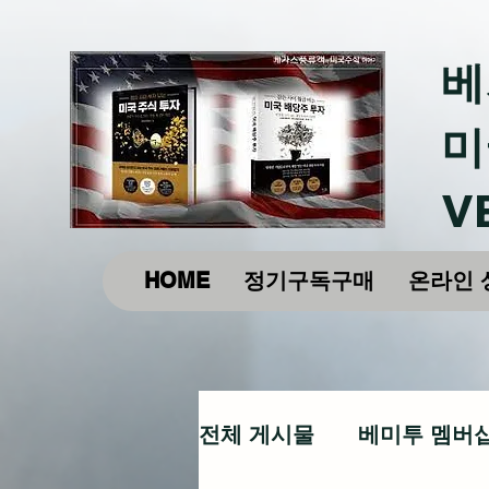
베
미
V
HOME
정기구독구매
온라인 
전체 게시물
베미투 멤버