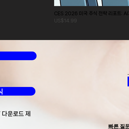
CES 2026 미국 주식 전략 리포트: A
가격
US$14.99
식
F 다운로드 제
빠른 질