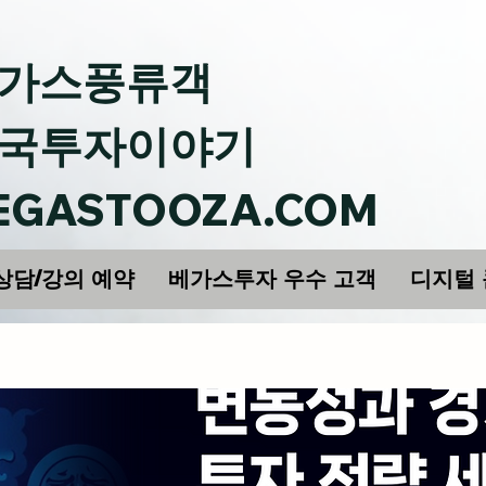
가스풍류객
국투자이야기
EGASTOOZA.COM
상담/강의 예약
베가스투자 우수 고객
디지털