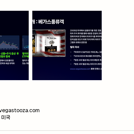
vegastooza.com
다 미국