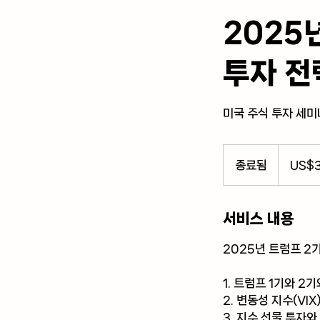
2025
투자 전
미국 주식 투자 세미
34.99
미
종료됨
종
US$3
국
달
료
러
됨
서비스 내용
2025년 트럼프 2
1. 트럼프 1기와 2
2. 변동성 지수(V
3. 지수 선물 투자