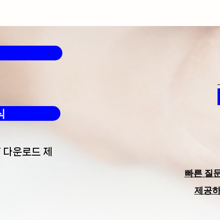
식
F 다운로드 제
빠른 질
​제공