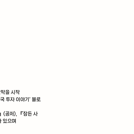
2막을 시작
국 투자 이야기’ 블로
(공저), 『잠든 사
가 있으며