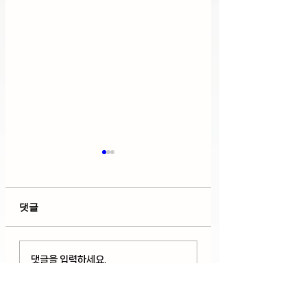
댓글
호르뮤즈 해협 긴장 국제
다우 사상 최고치 
댓글을 입력하세요.
유가 상승, 연준 금리 인
But 기술주 하락
상 우려에 변동성 보이며
AMD와 스페이스X
하락(08/06/26)
락(08/05/26)