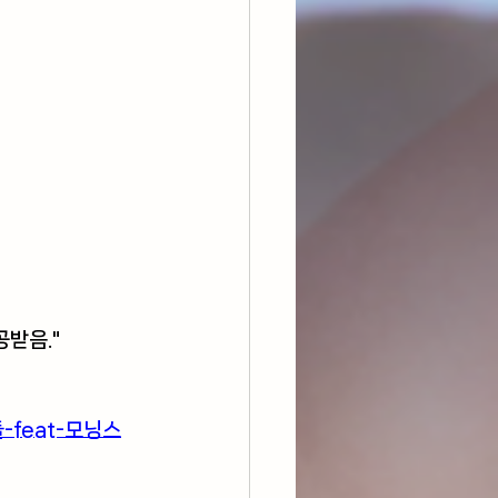
받음."
들-feat-모닝스