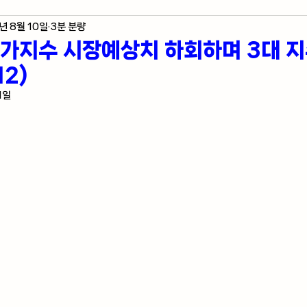
년 8월 10일
3분 분량
제 지표
미국 주식 입문
라스베가스 정보
가지수 시장예상치 하회하며 3대 지
12)
자자의 혼잣말
1일