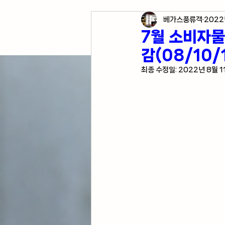
베가스풍류객
2022
각종 자산 투자
미국 경
7월 소비자물
감(08/10/
미국 여행 정보
전업투
최종 수정일:
2022년 8월 1