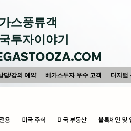
가스풍류객
국투자이야기
EGASTOOZA.COM
상담/강의 예약
베가스투자 우수 고객
디지털
 전용
미국 주식
미국 부동산
블록체인 및