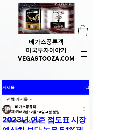
베가스풍류객
미국투자이야기
VEGASTOOZA.COM
게시물
전체 게시물
베가스풍류객
전체 게시물
2022년 12월 14일
4분 분량
2023년 연준 점도표 시장
베미투 멤버십 전용
예상치 보다 높은 5.1%제