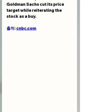
Goldman Sachs cut its price 
target while reiterating the 
stock as a buy. 
출처
: 
cnbc.com