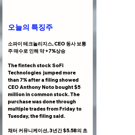
오늘의 특징주
소파이 테크놀리지스, CEO 동사 보통
주 매수로 인해 약 +7%상승
The fintech stock SoFi 
Technologies  jumped more 
than 7% after a filing showed 
CEO Anthony Noto bought $5 
million in common stock. The 
purchase was done through 
multiple trades from Friday to 
Tuesday, the filing said.
채터 커뮤니케이션, 3년간 $5.5B의 초