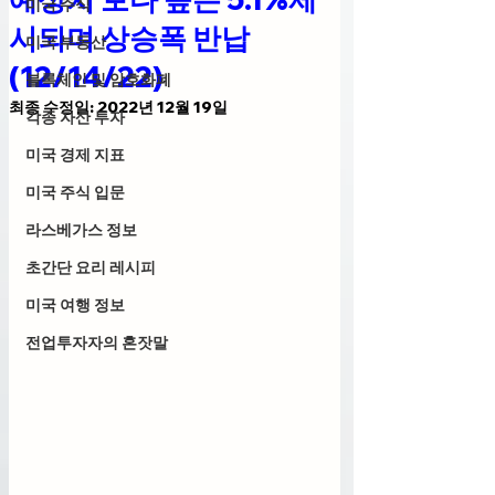
미국 주식
시되며 상승폭 반납
미국 부동산
(12/14/22)
블록체인 및 암호화폐
최종 수정일:
2022년 12월 19일
각종 자산 투자
미국 경제 지표
미국 주식 입문
라스베가스 정보
초간단 요리 레시피
미국 여행 정보
전업투자자의 혼잣말