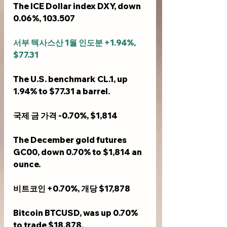
The ICE Dollar index DXY, down 
0.06%, 103.507
서부 텍사스산 1월 인도분 +1.94%, 
$77.31
The U.S. benchmark CL.1, up 
1.94% to $77.31 a barrel.
국제 금 가격 -0.70%, $1,814
The December gold futures 
GC00, down 0.70% to $1,814 an 
ounce.
비트코인 +0.70%, 개당 $17,878
Bitcoin BTCUSD, was up 0.70% 
to trade $18,878.