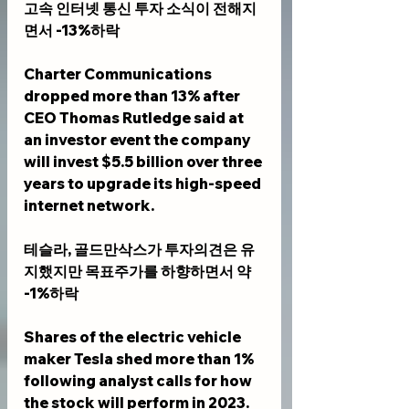
고속 인터넷 통신 투자 소식이 전해지
면서 -13%하락
Charter Communications 
dropped more than 13% after 
CEO Thomas Rutledge said at 
an investor event the company 
will invest $5.5 billion over three 
years to upgrade its high-speed 
internet network.
테슬라, 골드만삭스가 투자의견은 유
지했지만 목표주가를 하향하면서 약 
-1%하락
Shares of the electric vehicle 
maker Tesla shed more than 1% 
following analyst calls for how 
the stock will perform in 2023. 