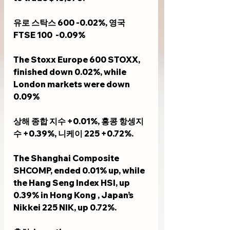
유로 스탁스 600 -0.02%, 영국 
FTSE 100  -0.09%
The Stoxx Europe 600 STOXX, 
finished down 0.02%, while 
London markets were down 
0.09%
상해 종합 지수 +0.01%, 홍콩 항셍지
수 +0.39%, 니케이 225 +0.72%.     
The Shanghai Composite 
SHCOMP, ended 0.01% up, while 
the Hang Seng Index HSI, up 
0.39% in Hong Kong , Japan’s 
Nikkei 225 NIK, up 0.72%.