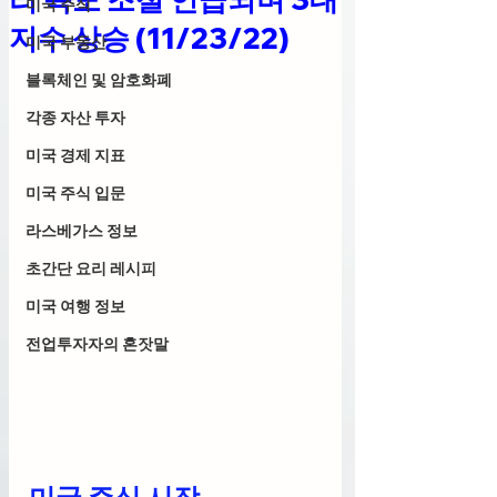
미국 주식
지수 상승 (11/23/22)
미국 부동산
블록체인 및 암호화폐
각종 자산 투자
미국 경제 지표
미국 주식 입문
라스베가스 정보
초간단 요리 레시피
미국 여행 정보
전업투자자의 혼잣말