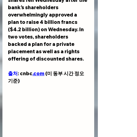
bank’s shareholders 
overwhelmingly approved a 
plan to raise 4 billion francs 
($4.2 billion) on Wednesday. In 
two votes, shareholders 
backed a plan for a private 
placement as well as a rights 
offering of discounted shares.
출처
: cnbc
.com
 (미 동부 시간 정오 
기준)