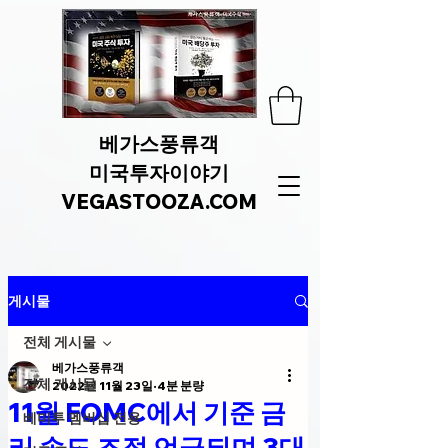
베가스풍류객
미국투자이야기
VEGASTOOZA.COM
게시물
전체 게시물
베가스풍류객
전체 게시물
2022년 11월 23일
4분 분량
11월 FOMC에서 기준 금
베미투 멤버십 전용
리 속도 조절 언급되며 3대