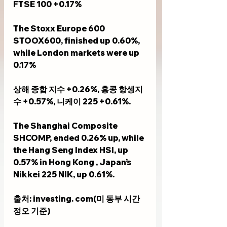
FTSE 100 +0.17%
The Stoxx Europe 600 
STOOX600, finished up 0.60%, 
while London markets were up 
0.17%
상해 종합 지수 +0.26%, 홍콩 항셍지
수 +0.57%, 니케이 225 +0.61%.     
The Shanghai Composite 
SHCOMP, ended 0.26% up, while 
the Hang Seng Index HSI, up 
0.57% in Hong Kong , Japan’s 
Nikkei 225 NIK, up 0.61%.
출처: investing. com(미 동부 시간 
정오 기준)