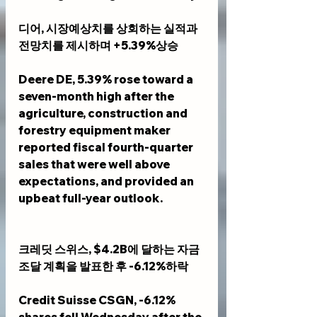
디어, 시장예상치를 상회하는 실적과 
전망치를 제시하며 +5.39%상승
Deere DE, 5.39% rose toward a 
seven-month high after the 
agriculture, construction and 
forestry equipment maker 
reported fiscal fourth-quarter 
sales that were well above 
expectations, and provided an 
upbeat full-year outlook.
크레딧 스위스, $4.2B에 달하는 자금 
조달 계획을 발표한 후 -6.12%하락
Credit Suisse CSGN, -6.12% 
shares fell Wednesday after the 