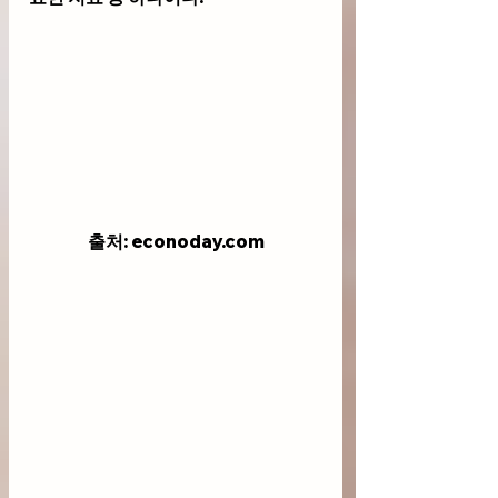
출처: econoday.com