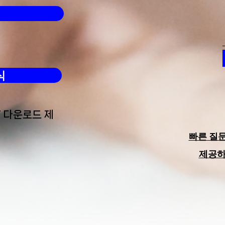
월마트(WMT)도 뛰어드는 메
식
타버스 + 개인적인 생각
F 다운로드 제
빠른 질
​제공