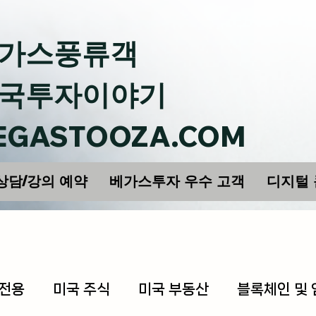
가스풍류객
국투자이야기
EGASTOOZA.COM
상담/강의 예약
베가스투자 우수 고객
디지털
 전용
미국 주식
미국 부동산
블록체인 및