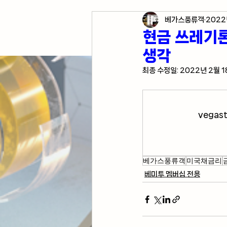
베가스풍류객
2022
각종 자산 투자
미국 경
현금 쓰레기론
생각
미국 여행 정보
전업투
최종 수정일:
2022년 2월 
vegas
베가스풍류객
미국채금리
베미투 멤버십 전용