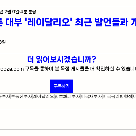
년 2월 9일
4분 분량
제 지표
미국 주식 입문
라스베가스 정보
 대부 '레이달리오' 최근 발언들과
자자의 혼잣말
18일
더 읽어보시겠습니까?
tooza.com 구독을 통하여 본 독점 게시물을 더 확인하실 수 있습니
구독하기
금투자
부동산투자
레이달리오
암호화폐투자
미국채투자
미국금리방향성